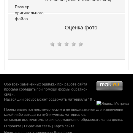
Размер
оригинального
файла
Оценка фото
Обо всех замеченных ошибках при работе сайта
просьба сообщать при помощи формы
обратной
связи
.
Настоящий ресурс может содержать материалы 18+.
Проект является некоммерческим и не предназначен для извлечения
какой-либо выгоды из публикуемых материалов,
он создан исключительно в информационно-образовательных целях.
О проекте
|
Обратная связь
|
Карта сайта
Идея, создание и поддержка
Wandragor
.