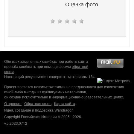
Оценка фото
Обо всех замеченных ошибках при работе сайта
просьба сообщать при помощи формы
обратной
связи
.
Настоящий ресурс может содержать материалы 18+.
Проект является некоммерческим и не предназначен для извлечения
какой-либо выгоды из публикуемых материалов,
он создан исключительно в информационно-образовательных целях.
О проекте
|
Обратная связь
|
Карта сайта
Идея, создание и поддержка
Wandragor
.
Copyright Российская Империя © 2005 - 2026.
v.5.2023.0712