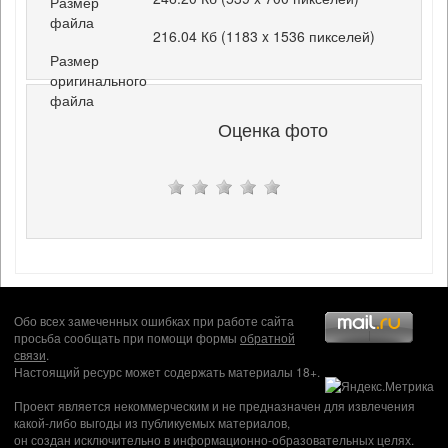
Размер
файла
216.04 Кб (1183 x 1536 пикселей)
Размер
оригинального
файла
Оценка фото
Обо всех замеченных ошибках при работе сайта
просьба сообщать при помощи формы
обратной
связи
.
Настоящий ресурс может содержать материалы 18+.
Проект является некоммерческим и не предназначен для извлечения
какой-либо выгоды из публикуемых материалов,
он создан исключительно в информационно-образовательных целях.