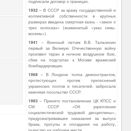
подписали договор о границах.
1932
– В СССР за кражу государственной и
коллективной собственности в крупных
размерах введена смертная казнь - «закон о
трех колосках» (знаменитый «указ семь-
восемь»).
1941
– Военный летчик В.В. Талалихин
первый за Великую Отечественную войну
произвел таран в ночном воздушном бою,
сбив на подступах к Москве вражеский
бомбардировщик.
1968
– В Лондоне толпа демонстрантов,
протестующих против притеснений
украинских поэтов и писателей, забросала
камнями посольство СССР.
1983
– Принято постановление ЦК КПСС и
СМ СССР «Об укреплении
социалистической трудовой дисциплины»,
предусматривавшее наказания за выпуск
брака, прогулы и опоздания на работу,
пьянство на рабочем месте.