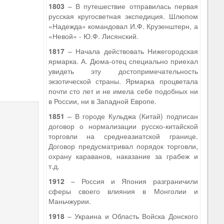
1803
– В путешествие отправилась первая
русская кругосветная экспедиция. Шлюпом
«Надежда» командовал И.Ф. Крузенштерн, а
«Невой» - Ю.Ф. Лисянский.
1817
– Начала действовать Нижегородская
ярмарка. А. Дюма-отец специально приехал
увидеть эту достопримечательность
экзотической страны. Ярмарка процветала
почти сто лет и не имела себе подобных ни
в России, ни в Западной Европе.
1851
– В городе Кульджа (Китай) подписан
договор о нормализации русско-китайской
торговли на среднеазиатской границе.
Договор предусматривал порядок торговли,
охрану караванов, наказание за грабеж и
т.д.
1912
– Россия и Япония разграничили
сферы своего влияния в Монголии и
Маньчжурии.
1918
– Украина и Область Войска Донского