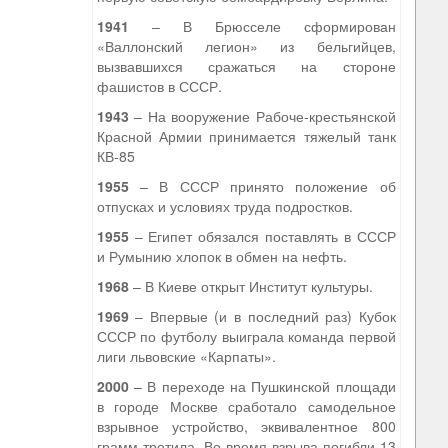
1941
– В Брюсселе сформирован
«Валлонский легион» из бельгийцев,
вызвавшихся сражаться на стороне
фашистов в СССР.
1943
– На вооружение Рабоче-крестьянской
Красной Армии принимается тяжелый танк
КВ-85
1955
– В СССР принято положение об
отпусках и условиях труда подростков.
1955
– Египет обязался поставлять в СССР
и Румынию хлопок в обмен на нефть.
1968
– В Киеве открыт Институт культуры.
1969
– Впервые (и в последний раз) Кубок
СССР по футболу выиграла команда первой
лиги львовские «Карпаты».
2000
– В переходе на Пушкинской площади
в городе Москве сработало самодельное
взрывное устройство, эквивалентное 800
грамм тротила. Во время взрыва погибли 13