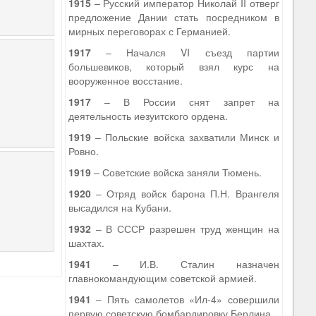
1915
– Русский император Николай II отверг
предложение Дании стать посредником в
мирных переговорах с Германией.
1917
– Начался VI съезд партии
большевиков, который взял курс на
вооруженное восстание.
1917
– В России снят запрет на
деятельность иезуитского ордена.
1919
– Польские войска захватили Минск и
Ровно.
1919
– Советские войска заняли Тюмень.
1920
– Отряд войск барона П.Н. Врангеля
высадился на Кубани.
1932
– В СССР разрешен труд женщин на
шахтах.
1941
– И.В. Сталин назначен
главнокомандующим советской армией.
1941
– Пять самолетов «Ил-4» совершили
первую советскую бомбардировку Берлина.