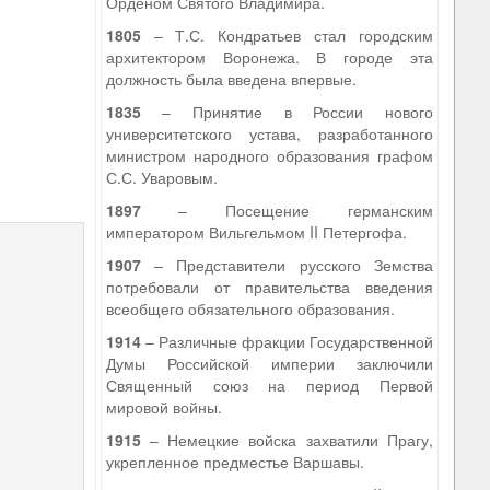
Орденом Святого Владимира.
1805
– Т.С. Кондратьев стал городским
архитектором Воронежа. В городе эта
должность была введена впервые.
1835
– Принятие в России нового
университетского устава, разработанного
министром народного образования графом
С.С. Уваровым.
1897
– Посещение германским
императором Вильгельмом II Петергофа.
1907
– Представители русского Земства
потребовали от правительства введения
всеобщего обязательного образования.
1914
– Различные фракции Государственной
Думы Российской империи заключили
Священный союз на период Первой
мировой войны.
1915
– Немецкие войска захватили Прагу,
укрепленное предместье Варшавы.