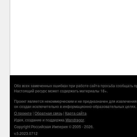
Обо всех замеченных ошибках при работе сайта просьба сообщать
Настоящий ресурс может содержать материалы 18+.
Проект является некоммерческим и не предназначен для извлечения
он создан исключительно в информационно-образовательных целях.
О проекте
|
Обратная связь
|
Карта сайта
Идея, создание и поддержка
Wandragor
.
Copyright Российская Империя © 2005 - 2026.
v.5.2023.0712