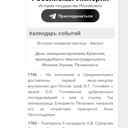
История государства Российского
Присоединиться
Календарь событий
История названия месяца -
Август
День священномученика Ермолая,
преподобного многострадального
Моисея Угрина, Печерского
1742
– На поселение в Среднеколымск
доставлены первый вице-канцлер
внутренних дел России граф М.Г. Головкин с
женой Е.И. Головкиной, добровольно
последовавшей с ним в ссылку. Так
императрица Елизавета Петровна наказала
его за сочувствие принцессе Анне
Леопольдовне.
1783
– Екатерина II наградила А.В. Суворова