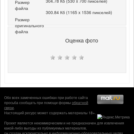
304.78 Кб (530 x 700 пикселей)
Размер
файла
300.84 Кб (1165 x 1536 пикселей)
Размер
оригинального
файла
Оценка фото
Обо всех замеченных ошибках при работе сайта
просьба сообщать при помощи формы
обратной
связи
.
Настоящий ресурс может содержать материалы 18+.
Проект является некоммерческим и не предназначен для извлечения
какой-либо выгоды из публикуемых материалов,
он создан исключительно в информационно-образовательных целях.