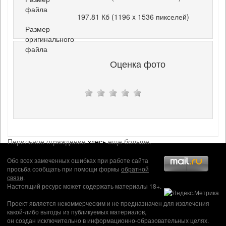
файла
197.81 Кб (1196 x 1536 пикселей)
Размер
оригинального
файла
Оценка фото
Перильное ограждение
здесь
еще больше.
Обо всех замеченных ошибках при работе сайта
просьба сообщать при помощи формы
обратной
связи
.
Настоящий ресурс может содержать материалы 18+.
Проект является некоммерческим и не предназначен для извлечения
какой-либо выгоды из публикуемых материалов,
он создан исключительно в информационно-образовательных целях.