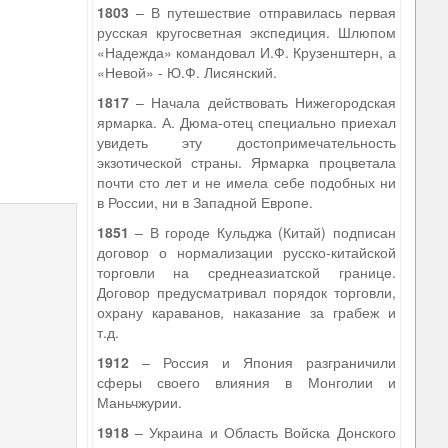
1803
– В путешествие отправилась первая
русская кругосветная экспедиция. Шлюпом
«Надежда» командовал И.Ф. Крузенштерн, а
«Невой» - Ю.Ф. Лисянский.
1817
– Начала действовать Нижегородская
ярмарка. А. Дюма-отец специально приехал
увидеть эту достопримечательность
экзотической страны. Ярмарка процветала
почти сто лет и не имела себе подобных ни
в России, ни в Западной Европе.
1851
– В городе Кульджа (Китай) подписан
договор о нормализации русско-китайской
торговли на среднеазиатской границе.
Договор предусматривал порядок торговли,
охрану караванов, наказание за грабеж и
т.д.
1912
– Россия и Япония разграничили
сферы своего влияния в Монголии и
Маньчжурии.
1918
– Украина и Область Войска Донского