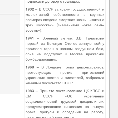
подписали договор о границах.
1932
– В СССР за кражу государственной и
коллективной собственности в крупных
размерах введена смертная казнь - «закон о
трех колосках» (знаменитый «указ семь-
восемь»).
1941
– Военный летчик В.В. Талалихин
первый за Великую Отечественную войну
произвел таран в ночном воздушном бою,
сбив на подступах к Москве вражеский
бомбардировщик.
1968
– В Лондоне толпа демонстрантов,
протестующих против притеснений
украинских поэтов и писателей, забросала
камнями посольство СССР.
1983
– Принято постановление ЦК КПСС и
СМ СССР «Об укреплении
социалистической трудовой дисциплины»,
предусматривавшее наказания за выпуск
брака, прогулы и опоздания на работу,
пьянство на рабочем месте.