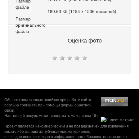
Размер
файла
180.63 Кб (1184 x 1536 пикселей)
Размер
оригинального
файла
Оценка фото
Обо всех замеченных ошибках при работе сайта
просьба сообщать при помощи формы
обратной
связи
.
Настоящий ресурс может содержать материалы 18+.
Проект является некоммерческим и не предназначен для извлечения
какой-либо выгоды из публикуемых материалов,
он создан исключительно в информационно-образовательных целях.