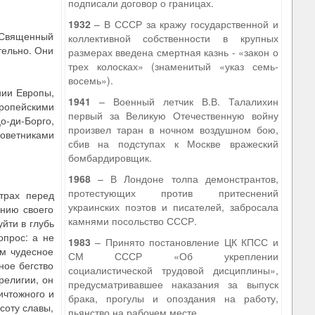
подписали договор о границах.
1932
– В СССР за кражу государственной и
а Священный
коллективной собственности в крупных
тельно. Они
размерах введена смертная казнь - «закон о
трех колосках» (знаменитый «указ семь-
восемь»).
нии Европы,
1941
– Военный летчик В.В. Талалихин
вропейскими
первый за Великую Отечественную войну
о-ди-Борго,
произвел таран в ночном воздушном бою,
оветниками
сбив на подступах к Москве вражеский
бомбардировщик.
1968
– В Лондоне толпа демонстрантов,
протестующих против притеснений
трах перед
украинских поэтов и писателей, забросала
ению своего
камнями посольство СССР.
йти в глубь
опрос: а не
1983
– Принято постановление ЦК КПСС и
им чудесное
СМ СССР «Об укреплении
ное бегство
социалистической трудовой дисциплины»,
религии, он
предусматривавшее наказания за выпуск
ичтожного и
брака, прогулы и опоздания на работу,
соту славы,
пьянство на рабочем месте.