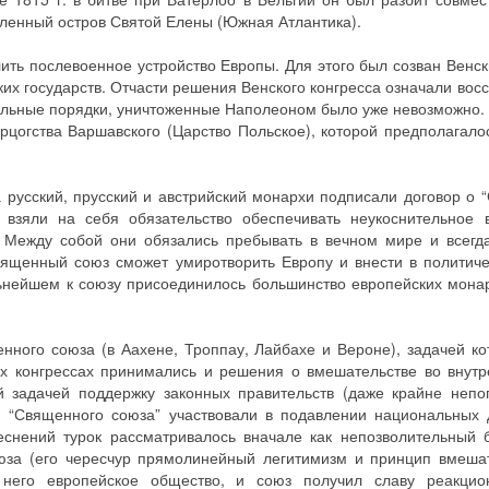
аленный остров Святой Елены (Южная Атлантика).
ить послевоенное устройство Европы. Для этого был созван Венск
йских государств. Отчасти решения Венского конгресса означали вос
альные порядки, уничтоженные Наполеоном было уже невозможно.
рцогства Варшавского (Царство Польское), которой предполагало
са русский, прусский и австрийский монархи подписали договор о
 взяли на себя обязательство обеспечивать неукоснительное 
 Между собой они обязались пребывать в вечном мире и всегд
Священный союз сможет умиротворить Европу и внести в политич
ьнейшем к союзу присоединилось большинство европейских мона
енного союза (в Аахене, Троппау, Лайбахе и Вероне), задачей к
х конгрессах принимались и решения о вмешательстве во внутр
й задачей поддержку законных правительств (даже крайне неп
н “Священного союза” участвовали в подавлении национальных
еснений турок рассматривалось вначале как непозволительный 
оюза (его чересчур прямолинейный легитимизм и принцип вмеша
 него европейское общество, и союз получил славу реакцио