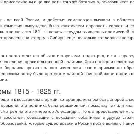
и присоединены еще две роты того же батальона, отказавшиеся п
сь по всей России, и действия семеновцев вызвали в обществ
я комиссия вынуждена была фактически оправдать солдат, и е
ь в конце лета 1821 г.: девять с трудом выявленных комиссией “
 отправлены на каторгу в Сибирь; еще несколько сот человек расп
ого полка ставятся обычно историками в один ряд, и это справе
и населения правительственной политики. Хотя налицо и некоторые
е боролись против полного изменения своего привычного обра
меновском полку было протестом элитной воинской части против 
мии.
мы 1815 - 1825 гг.
 еще и к восстаниям в армии, которая должна бы быть опорой влас
времени, эта политика была реакционной, поскольку так или ина
 смотрел на это император Александр I. По его представлениям, 
и восстания, совпавшие с похожими событиями в других стран
реобразований, которые существовали в России после войны с Напо