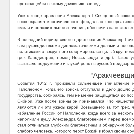
противящейся всякому движению вперед.
Уже к конце правления Александра I Священный союз пр
союз охранял многочисленные феодально-консервативные
имели и положительное значение, обеспечив на несколько
В последний период своего царствования Александр I оч
сам руководил всеми дипломатическими делами и посеща
политиками а вокруг него сформировался целый круг пом
грек Каподистрия, немец Нессельроде и др.). Такое
вызывало недоумение и глухой ропот в русской придворно
“Аракчеевщи
События 1812 г. произвели сильнейшее впечатление 
Наполеоном, когда его войска отступали и дело дошло 
государства, собираясь, тем не менее защищаться до посл
Сибири. Уже после войны он признавался, что нашеств
являются ли эти ужасы карой Всевышнего за тот грех, 
избавление России от Наполеона, когда всего за нескол
наполнили душу Александра благоговением перед всемо
стал отличаться глубоким благочестием и обнаружил боль
слабого человека, которого перст Божий избрал своим ор