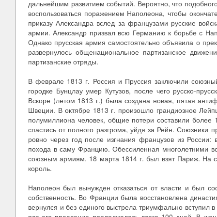
дальнейшим развитием событий. Вероятно, что подобного
воспользоваться поражением Наполеона, чтобы окончател
приказу Александра вслед за французами русские войс
армии. Александр призвал всю Германию к борьбе с Нап
Однако прусская армия самостоятельно объявила о прек
развернулось общенациональное партизанское движение
партизанские отряды.
В феврале 1813 г. Россия и Пруссия заключили союзный
городке Бунцлау умер Кутузов, после чего русско-прус
Вскоре (летом 1813 г.) была создана новая, пятая анти
Швеции. В октябре 1813 г. произошло грандиозное Лейпц
полумиллиона человек, общие потери составили более 1
спастись от полного разгрома, уйдя за Рейн. Союзники 
ровно через год после изгнания французов из России: 
похода в саму Францию. Обессиленная многолетними во
союзным армиям. 18 марта 1814 г. был взят Париж. На 
король.
Наполеон был вынужден отказаться от власти и был со
собственность. Во Франции была восстановлена династи
вернулся и без единого выстрела триумфально вступил в
раз его правление продолжалось всего 100 дней. В июн