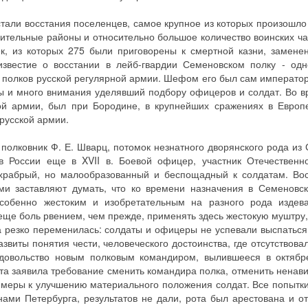
стали восстания поселенцев, самое крупное из которых произошло
ачительные районы и относительно большое количество воинских ча
к, из которых 275 были приговорены к смертной казни, замен
известие о восстании в лейб-гвардии Семеновском полку - одн
 полков русской регулярной армии. Шефом его был сам императо
ты и много внимания уделявший подбору офицеров и солдат. Во 
кой армии, был при Бородине, в крупнейших сражениях в Европ
русской армии.
полковник Ф. Е. Шварц, потомок незнатного дворянского рода из
 в России еще в XVII в. Боевой офицер, участник Отечественн
 храбрый, но малообразованный и беспощадный к солдатам. Во
и заставляют думать, что ко времени назначения в Семеновск
особенно жестоким и изобретательным на разного рода издева
еще боль рвением, чем прежде, применять здесь жестокую муштру,
а резко переменилась: солдаты и офицеры не успевали выспаться,
звиты понятия чести, человеческого достоинства, где отсутствова
едовольство новым полковым командиром, вылившееся в октябре
ота заявила требование сменить командира полка, отменить ненав
меры к улучшению материального положения солдат. Все попытк
ми Петербурга, результатов не дали, рота был арестована и о