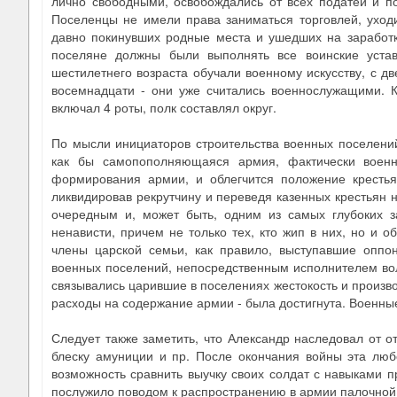
лично свободными, освобождались от всех податей и по
Поселенцы не имели права заниматься торговлей, уход
давно покинувших родные места и ушедших на заработки
поселяне должны были выполнять все воинские устав
шестилетнего возраста обучали военному искусству, с дв
восемнадцати - они уже считались военнослужащими. 
включал 4 роты, полк составлял округ.
По мысли инициаторов строительства военных поселений,
как бы самопополняющаяся армия, фактически военн
формирования армии, и облегчится положение крестьян
ликвидировав рекрутчину и переведя казенных крестьян 
очередным и, может быть, одним из самых глубоких 
ненависти, причем не только тех, кто жип в них, но и 
члены царской семьи, как правило, выступавшие оппо
военных поселений, непосредственным исполнителем вол
связывались царившие в поселениях жестокость и произвол
расходы на содержание армии - была достигнута. Военные
Следует также заметить, что Александр наследовал от 
блеску амуниции и пр. После окончания войны эта лю
возможность сравнить выучку своих солдат с навыками пр
послужило поводом к распространению в армии палочной