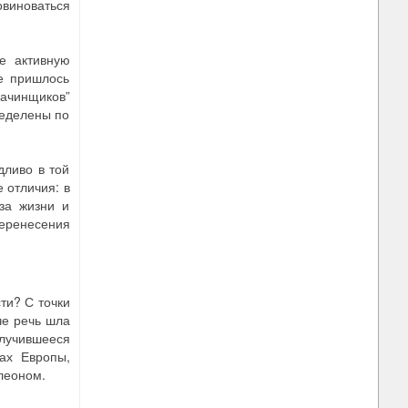
овиноваться
е активную
е пришлось
зачинщиков”
ределены по
дливо в той
 отличия: в
за жизни и
перенесения
ти? С точки
че речь шла
случившееся
ах Европы,
леоном.