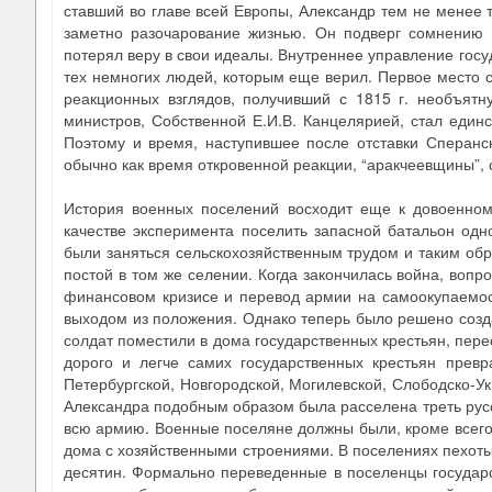
ставший во главе всей Европы, Александр тем не менее т
заметно разочарование жизнью. Он подверг сомнению и
потерял веру в свои идеалы. Внутреннее управление госу
тех немногих людей, которым еще верил. Первое место 
реакционных взглядов, получивший с 1815 г. необъятн
министров, Собственной Е.И.В. Канцелярией, стал един
Поэтому и время, наступившее после отставки Сперанск
обычно как время откровенной реакции, “аракчеевщины”,
История военных поселений восходит еще к довоенном
качестве эксперимента поселить запасной батальон одно
были заняться сельскохозяйственным трудом и таким обр
постой в том же селении. Когда закончилась война, вопр
финансовом кризисе и перевод армии на самоокупаемос
выходом из положения. Однако теперь было решено созд
солдат поместили в дома государственных крестьян, пере
дорого и легче самих государственных крестьян превр
Петербургской, Новгородской, Могилевской, Слободско-Ук
Александра подобным образом была расселена треть русс
всю армию. Военные поселяне должны были, кроме всего
дома с хозяйственными строениями. В поселениях пехоты 
десятин. Формально переведенные в поселенцы государс