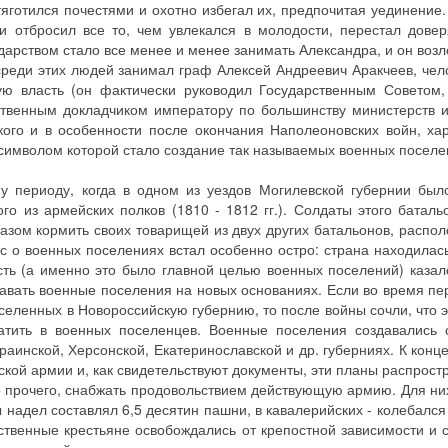
яготился почестями и охотно избегал их, предпочитая уединение.
 отбросил все то, чем увлекался в молодости, перестал дове
дарством стало все менее и менее занимать Александра, и он возл
среди этих людей занимал граф Алексей Андреевич Аракчеев, чел
ую власть (он фактически руководил Государственным Советом
ственным докладчиком императору по большинству министерств и
ого и в особенности после окончания Наполеоновских войн, ха
 символом которой стало создание так называемых военных поселе
у периоду, когда в одном из уездов Могилевской губернии был
го из армейских полков (1810 - 1812 гг.). Солдаты этого батал
азом кормить своих товарищей из двух других батальонов, распо
ос о военных поселениях встал особенно остро: страна находилас
ть (а именно это было главной целью военных поселений) каза
авать военные поселения на новых основаниях. Если во время пе
селенных в Новороссийскую губернию, то после войны сочли, что 
атить в военных поселенцев. Военные поселения создавались 
раинской, Херсонской, Екатеринославской и др. губерниях. К конц
кой армии и, как свидетельствуют документы, эти планы распрост
 прочего, снабжать продовольствием действующую армию. Для ни
надел составлял 6,5 десятин пашни, в кавалерийских - колебался 
твенные крестьяне освобождались от крепостной зависимости и 