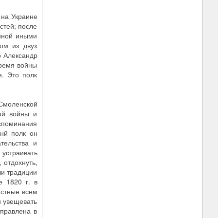
 на Украине
стей; после
енной иными
ом из двух
р Александр
время войны
е. Это полк
 Смоленской
ой войны и
споминания
нй полк он
тельства и
 устраивать
 отдохнуть,
ли традиции
 1820 г. в
истные всем
и увещевать
тправлена в