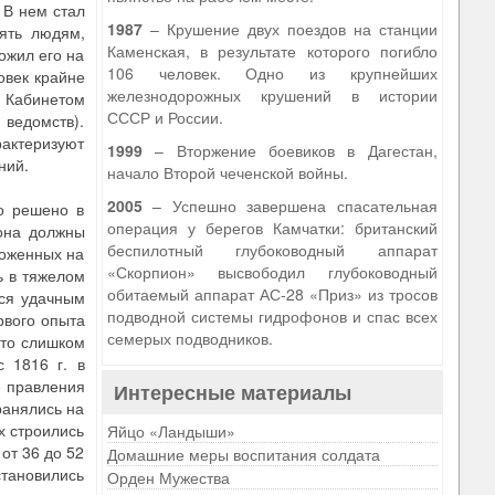
 В нем стал
1987
– Крушение двух поездов на станции
рять людям,
Каменская, в результате которого погибло
ожил его на
106 человек. Одно из крупнейших
овек крайне
железнодорожных крушений в истории
, Кабинетом
СССР и России.
 ведомств).
рактеризуют
1999
– Вторжение боевиков в Дагестан,
ний.
начало Второй чеченской войны.
2005
– Успешно завершена спасательная
о решено в
операция у берегов Камчатки: британский
ьона должны
беспилотный глубоководный аппарат
ложенных на
«Скорпион» высвободил глубоководный
ь в тяжелом
обитаемый аппарат АС-28 «Приз» из тросов
лся удачным
подводной системы гидрофонов и спас всех
рвого опыта
семерых подводников.
это слишком
с 1816 г. в
е правления
Интересные материалы
ранялись на
х строились
Яйцо «Ландыши»
от 36 до 52
Домашние меры воспитания солдата
становились
Орден Мужества