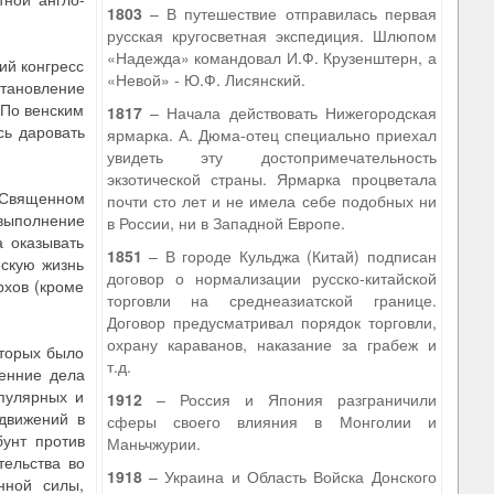
1803
– В путешествие отправилась первая
русская кругосветная экспедиция. Шлюпом
«Надежда» командовал И.Ф. Крузенштерн, а
ий конгресс
«Невой» - Ю.Ф. Лисянский.
становление
 По венским
1817
– Начала действовать Нижегородская
сь даровать
ярмарка. А. Дюма-отец специально приехал
увидеть эту достопримечательность
экзотической страны. Ярмарка процветала
 “Священном
почти сто лет и не имела себе подобных ни
выполнение
в России, ни в Западной Европе.
а оказывать
1851
– В городе Кульджа (Китай) подписан
ескую жизнь
договор о нормализации русско-китайской
рхов (кроме
торговли на среднеазиатской границе.
Договор предусматривал порядок торговли,
охрану караванов, наказание за грабеж и
оторых было
т.д.
енние дела
опулярных и
1912
– Россия и Япония разграничили
 движений в
сферы своего влияния в Монголии и
бунт против
Маньчжурии.
тельства во
1918
– Украина и Область Войска Донского
нной силы,