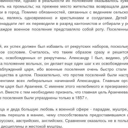
винностей, однако в реальности их положение оказывалось хуж
ить на промыслы; на прежнее место жительства возвращали даж
 в город. Помимо обязанностей, связанных с ведением сельско
ы, являясь одновременно и крестьянами и солдатами. Детей
енадцати лет их переводили в разряд кантонистов и отбирали у р
Каждое военное поселение представляло собой роту. Поселенны
 их успех должен был избавить от рекрутских наборов, поскольк
ое сословие. Считалось, что таким образом сразу и решитс
, освобожденных от рекрутчины. Александр I был, видимо, уб
на положение вольных, он делает еще один шаг к их освобождени
заблуждений царя, ибо военные поселения очень быстро стали
общества в целом. Показательно, что против поселений были нас
нентами всех либеральных начинаний Александра. Главным орг
и царя был Аракчеев. С именем этого нелюбимого и презираемо
. Вместе с тем необходимо признать, что главная цель Аракчеева 
 поселения были упразднены только в 1857 г.
отца и деда большую любовь к военной сфере - парадам, муштре,
бовь перешла в манию, чему способствовала предоставившаяся 
усских, австрийских, английских. Сравнение оказалось не в польз
 дисциплины и жестокой муштры.