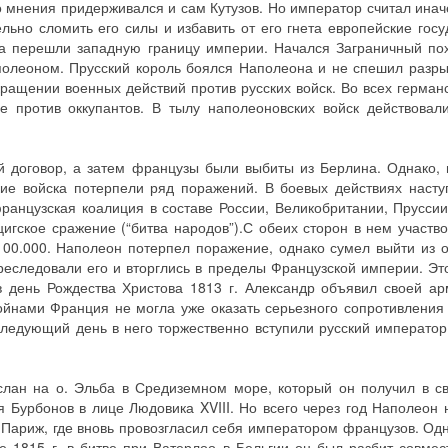
 мнения придерживался и сам Кутузов. Но император считал инач
ьно сломить его силы и избавить от его гнета европейские госу
ка перешли западную границу империи. Начался Заграничный по
олеоном. Прусский король боялся Наполеона и не спешил разры
ращении военных действий против русских войск. Во всех герман
 против оккупантов. В тылу наполеоновских войск действовал
 договор, а затем французы были выбиты из Берлина. Однако, 
ские войска потерпели ряд поражений. В боевых действиях насту
французская коалиция в составе России, Великобритании, Пруссии
игское сражение (“битва народов”).С обеих сторон в нем участв
00.000. Наполеон потерпел поражение, однако сумел выйти из 
преследовали его и вторглись в пределы Французской империи. Эт
в день Рождества Христова 1813 г. Александр объявил своей а
йнами Франция не могла уже оказать серьезного сопротивлени
следующий день в него торжественно вступили русский император
слан на о. Эльба в Средиземном море, который он получил в 
я Бурбонов в лице Людовика XVIII. Но всего через год Наполеон
 Париж, где вновь провозгласил себя императором французов. Одн
е 1815 г. в битве при Ватерлоо в Бельгии он был разбит совмес