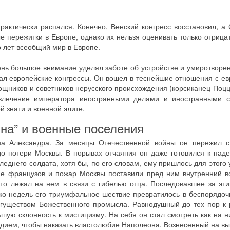
актически распался. Конечно, Венский конгресс восстановил, 
 пережитки в Европе, однако их нельзя оценивать только отрица
 лет всеобщий мир в Европе.
ень большое внимание уделял заботе об устройстве и умиротворе
л европейские конгрессы. Он вошел в теснейшие отношения с е
ощников и советников нерусского происхождения (корсиканец Поцц
 увлечение императора иностранными делами и иностранными с
й знати и военной элите.
на” и военные поселения
на Александра. За месяцы Отечественной войны он пережил с
до потери Москвы. В порывах отчаяния он даже готовился к пад
еднего солдата, хотя бы, по его словам, ему пришлось для этого у
ие французов и пожар Москвы поставили пред ним внутренний в
что лежал на нем в связи с гибелью отца. Последовавшее за эт
ько недель его триумфальное шествие превратилось в беспорядоч
гуществом Божественного промысла. Равнодушный до тех пор к 
шую склонность к мистицизму. На себя он стал смотреть как на н
удием, чтобы наказать властолюбие Наполеона. Вознесенный на вы