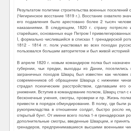
Результатом политики строительства военных поселений 
(Чигиринское восстание 1819 г.). Восстание охватило зн
его подавления было арестовано более 2 тысяч челове
наказаниями. В следующем, 1820 г. страну потрясло 
старейших, основанных еще Петром I привелегированных
I, формально числившийся в списках 1 гренадерской ро
1812 - 1814 гг. полк участвовал во всех походах русс
пользовался большим авторитетом и был живой историей 
В апреле 1820 г. новым командиром полка был назначен 
губернии, чьи предки, выходцы из Дании, поселились
заграничных походов Шварц был известен как человек
современников об обращении Шварца с нижними чинам
страдал психическим расстройством, сделавшим его 
унижения. Вступив в командование полком, Шварц стал с 
бесконечные учения, смотры, проверки и пр. Жизнь полк
привести в порядок обмундирование. В полку, где были ра
рукоприкладства в отношении солдат, быстро росло н
открытый бунт. От имени всего полка 1-я гренадерская р
дополнительные смотры, введенные Шварцем, и принять 
гренадеров, предпринимавшиеся высшими военными чина