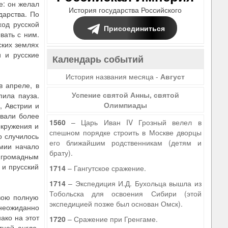
е: он желал
История государства Российского
дарства. По
ход русской
Присоединиться
вать с ним.
ских землях
и и русские
Календарь событий
История названия месяца -
Август
в апреле, в
Успение святой Анны, святой
пила пауза.
Олимпиады
, Австрии и
овали более
1560
– Царь Иван IV Грозный велел в
окружения и
спешном порядке строить в Москве дворцы
о случилось
его ближайшим родственникам (детям и
рмии начало
брату).
я громадным
 и прусский
1714
– Гангутское сражение.
1714
– Экспедиция И.Д. Бухольца вышла из
Тобольска для освоения Сибири (этой
свою полную
экспедицией позже был основан Омск).
 неожиданно
ако на этот
1720
– Сражение при Гренгаме.
тной англо-