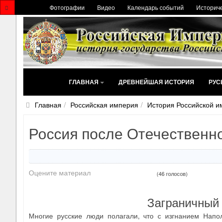
Фотографии
Видео
Календарь событий
Историче
ГЛАВНАЯ
ДРЕВНЕЙШАЯ ИСТОРИЯ
РУС
Главная
Российская империя
История Российской и
Россия после Отечественн
Оцените материал
(46 голосов)
Заграничный 
Многие русские люди полагали, что с изгнанием Напо