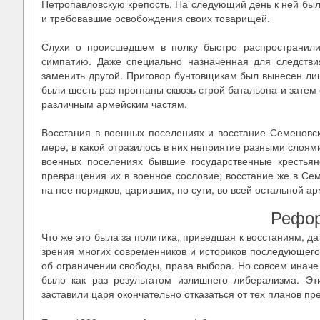
Петропавловскую крепость. На следующий день к ней был
и требовавшие освобождения своих товарищей.
Слухи о происшедшем в полку быстро распространили
симпатию. Даже специально назначенная для следстви
заменить другой. Приговор бунтовщикам был вынесен лиш
были шесть раз прогнаны сквозь строй батальона и затем
различным армейским частям.
Восстания в военных поселениях и восстание Семеновск
мере, в какой отразилось в них неприятие разными слоям
военных поселениях бывшие государственные крестьян
превращения их в военное сословие; восстание же в Се
на нее порядков, царивших, по сути, во всей остальной ар
Рефор
Что же это была за политика, приведшая к восстаниям, да
зрения многих современников и историков последующего 
об ограничении свободы, права выбора. Но совсем иначе
было как раз результатом излишнего либерализма. Эт
заставили царя окончательно отказаться от тех планов п