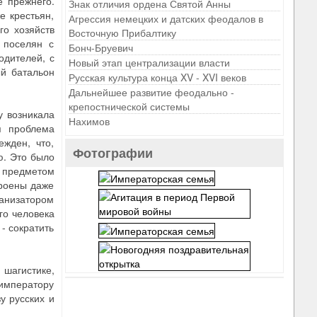
е прежнего.
Знак отличия ордена Святой Анны
е крестьян,
Агрессия немецких и датских феодалов в
го хозяйств
Восточную Прибалтику
 поселян с
Бонч-Бруевич
одителей, с
Новый этап централизации власти
й батальон
Русская культура конца XV - XVI веков
Дальнейшее развитие феодально -
крепостнической системы
у возникала
Нахимов
я проблема
ежден, что,
Фотографии
ю. Это было
 предметом
троены даже
анизатором
го человека
- сократить
 шагистике,
императору
у русских и