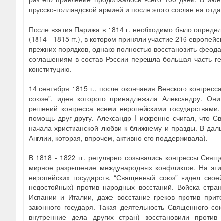
прусско-голландской армией и после этого сослан на отд
После взятия Парижа в 1814 г. необходимо было определ
(1814 - 1815 гг.), в котором приняли участие 216 европе
прежних порядков, однако полностью восстановить феод
соглашениям в состав России перешла большая часть ге
конституцию.
14 сентября 1815 г., после окончания Венского конгрес
союзе”, идея которого принадлежала Александру. Они
решений конгресса всеми европейскими государствами.
помощь друг другу. Александр I искренне считал, что 
начала христианской любви к ближнему и правды. В дал
Англии, которая, впрочем, активно его поддерживала).
В 1818 - 1822 гг. регулярно созывались конгрессы Свящ
мирное разрешение международных конфликтов. На эти
европейских государств. “Священный союз” видел свое
недостойных) против народных восстаний. Войска стра
Испании и Италии, даже восстание греков против прит
законного государя. Такая деятельность Священного с
внутренние дела других стран) восстановили против