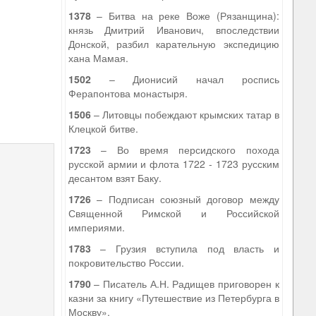
1378
– Битва на реке Воже (Рязанщина):
князь Дмитрий Иванович, впоследствии
Донской, разбил карательную экспедицию
хана Мамая.
1502
– Дионисий начал роспись
Ферапонтова монастыря.
1506
– Литовцы побеждают крымских татар в
Клецкой битве.
1723
– Во время персидского похода
русской армии и флота 1722 - 1723 русским
десантом взят Баку.
1726
– Подписан союзный договор между
Священной Римской и Российской
империями.
1783
– Грузия вступила под власть и
покровительство России.
1790
– Писатель А.Н. Радищев приговорен к
казни за книгу «Путешествие из Петербурга в
Москву».