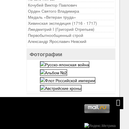
Кочубей Виктор Павлович
Орден Святого Владимира
Медаль «Ветеран труда»
Хивинская экспедиция (1716 - 1717)
Лжедмитрий I (Григорий Отрепьев)
Первобытнообщинный строй
Александр Ярославич Невский
Фотографии