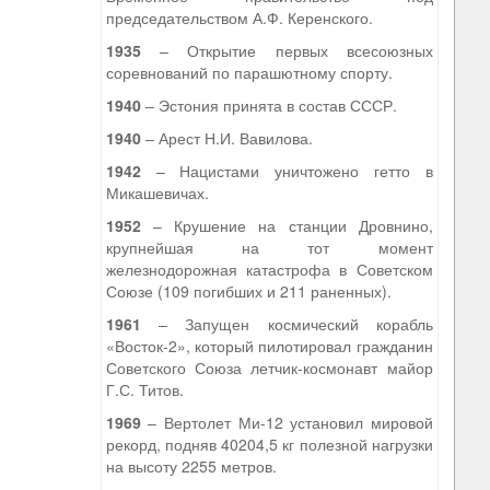
председательством А.Ф. Керенского.
1935
– Открытие первых всесоюзных
соревнований по парашютному спорту.
1940
– Эстония принята в состав СССР.
1940
– Арест Н.И. Вавилова.
1942
– Нацистами уничтожено гетто в
Микашевичах.
1952
– Крушение на станции Дровнино,
крупнейшая на тот момент
железнодорожная катастрофа в Советском
Союзе (109 погибших и 211 раненных).
1961
– Запущен космический корабль
«Восток-2», который пилотировал гражданин
Советского Союза летчик-космонавт майор
Г.С. Титов.
1969
– Вертолет Ми-12 установил мировой
рекорд, подняв 40204,5 кг полезной нагрузки
на высоту 2255 метров.