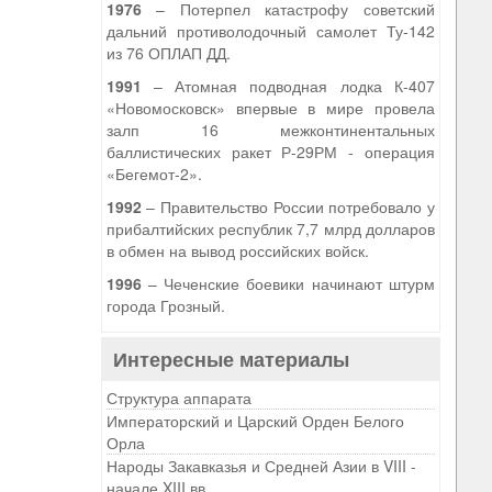
1976
– Потерпел катастрофу советский
дальний противолодочный самолет Ту-142
из 76 ОПЛАП ДД.
1991
– Атомная подводная лодка К-407
«Новомосковск» впервые в мире провела
залп 16 межконтинентальных
баллистических ракет Р-29РМ - операция
«Бегемот-2».
1992
– Правительство России потребовало у
прибалтийских республик 7,7 млрд долларов
в обмен на вывод российских войск.
1996
– Чеченские боевики начинают штурм
города Грозный.
Интересные материалы
Структура аппарата
Императорский и Царский Орден Белого
Орла
Народы Закавказья и Средней Азии в VIII -
начале XIII вв.