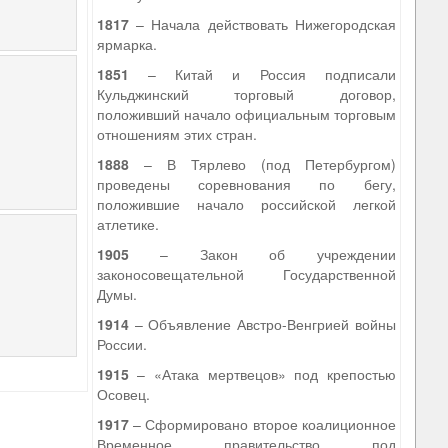
1817
– Начала действовать Нижегородская
ярмарка.
1851
– Китай и Россия подписали
Кульджинский торговый договор,
положивший начало официальным торговым
отношениям этих стран.
1888
– В Тярлево (под Петербургом)
проведены соревнования по бегу,
положившие начало российской легкой
атлетике.
1905
– Закон об учреждении
законосовещательной Государственной
Думы.
1914
– Объявление Австро-Венгрией войны
России.
1915
– «Атака мертвецов» под крепостью
Осовец.
1917
– Сформировано второе коалиционное
Временное правительство под