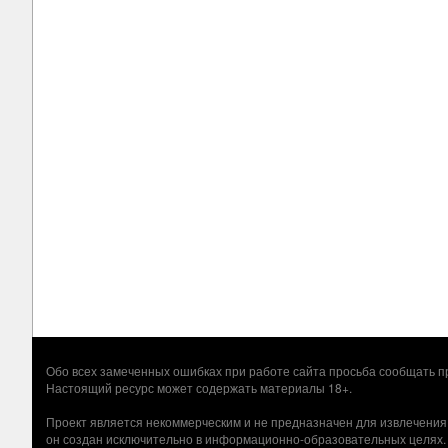
Обо всех замеченных ошибках при работе сайта просьба сообщать
Настоящий ресурс может содержать материалы 18+.
Проект является некоммерческим и не предназначен для извлечения
он создан исключительно в информационно-образовательных целях.