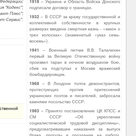
Федерации;
1918
– Украина и Область Войска Донского
я "Кодекс";
подписали договор о границах.
тант Плюс";
1932
– В СССР за кражу государственной и
т-Сервис".
коллективной собственности в крупных
размерах введена смертная казнь - «закон о
трех колосках» (знаменитый «указ семь-
восемь»).
1941
– Военный летчик В.В. Талалихин
первый за Великую Отечественную войну
произвел таран в ночном воздушном бою,
сбив на подступах к Москве вражеский
бомбардировщик.
1968
– В Лондоне толпа демонстрантов,
протестующих против притеснений
украинских поэтов и писателей, забросала
камнями посольство СССР.
ственной
1983
– Принято постановление ЦК КПСС и
СМ СССР «Об укреплении
социалистической трудовой дисциплины»,
предусматривавшее наказания за выпуск
брака, прогулы и опоздания на работу,