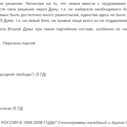
ное решение. Несмотря на то, что левые вместе с трудовиками
ести свои решения через Думу, т.к. не набирали необходимого б
 левых было достаточно много разногласий, единства здесь не было
II Думе, т.к. ни левый блок, ни правые чаще всего их не поддержив
бота Второй Думы при таком партийном составе, особенно по т
Перечень партий
родной свободы") (II ГД)
оюза (II ГД)
РОССИИ В 1906-2006 ГОДЫ" Стенограммы заседаний и другие 