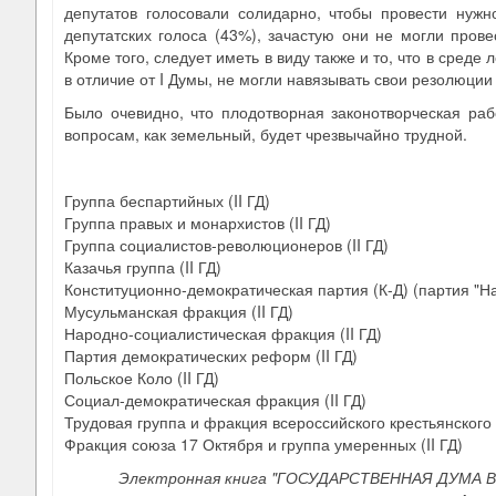
депутатов голосовали солидарно, чтобы провести нуж
депутатских голоса (43%), зачастую они не могли пров
Кроме того, следует иметь в виду также и то, что в среде
в отличие от I Думы, не могли навязывать свои резолюции 
Было очевидно, что плодотворная законотворческая ра
вопросам, как земельный, будет чрезвычайно трудной.
Группа беспартийных (II ГД)
Группа правых и монархистов (II ГД)
Группа социалистов-революционеров (II ГД)
Казачья группа (II ГД)
Конституционно-демократическая партия (К-Д) (партия "На
Мусульманская фракция (II ГД)
Народно-социалистическая фракция (II ГД)
Партия демократических реформ (II ГД)
Польское Коло (II ГД)
Социал-демократическая фракция (II ГД)
Трудовая группа и фракция всероссийского крестьянского с
Фракция союза 17 Октября и группа умеренных (II ГД)
Электронная книга "ГОСУДАРСТВЕННАЯ ДУМА В 