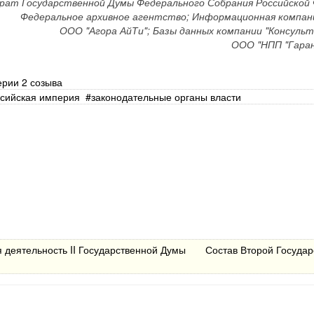
рат Государственной Думы Федерального Собрания Российской 
Федеральное архивное агентство; Информационная компани
ООО "Агора АйТи"; Базы данных компании "Консуль
ООО "НПП "Гаран
ерии 2 созыва
сийская империя
законодательные органы власти
 деятельность II Государственной Думы
Состав Второй Государ