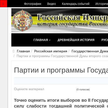
Фотографии
Видео
Календарь событий
Историче
ГЛАВНАЯ
ДРЕВНЕЙШАЯ ИСТОРИЯ
РУС
Главная
Российская империя
Государственная Дума
Партии и программы Государственной Думы второго соз
Партии и программы Госуд
Оцените материал
(0 голосов)
Точно оценить итоги выборов во II Госуда
силу слабости тогдашней политической 