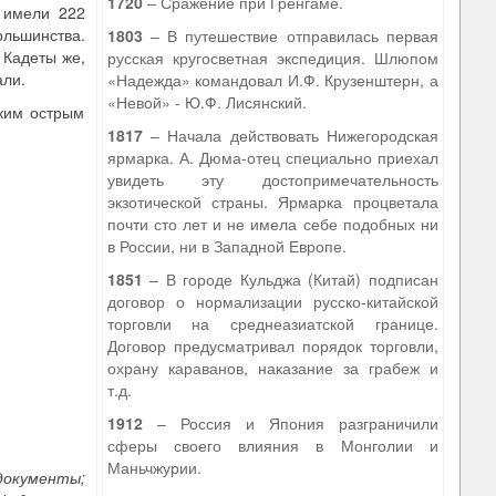
1720
– Сражение при Гренгаме.
 имели 222
ольшинства.
1803
– В путешествие отправилась первая
. Кадеты же,
русская кругосветная экспедиция. Шлюпом
али.
«Надежда» командовал И.Ф. Крузенштерн, а
«Невой» - Ю.Ф. Лисянский.
аким острым
1817
– Начала действовать Нижегородская
ярмарка. А. Дюма-отец специально приехал
увидеть эту достопримечательность
экзотической страны. Ярмарка процветала
почти сто лет и не имела себе подобных ни
в России, ни в Западной Европе.
1851
– В городе Кульджа (Китай) подписан
договор о нормализации русско-китайской
торговли на среднеазиатской границе.
Договор предусматривал порядок торговли,
охрану караванов, наказание за грабеж и
т.д.
1912
– Россия и Япония разграничили
сферы своего влияния в Монголии и
Маньчжурии.
документы;