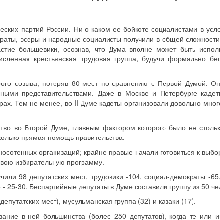
ческих партий России. Ни о каком ее бойкоте социалистами в усл
раты, эсеры и народные социалисты получили в общей сложност
стие большевики, осознав, что Дума вполне может быть испол
исленная крестьянская трудовая группа, будучи формально бе
рого созыва, потеряв 80 мест по сравнению с Первой Думой. О
льными представительствами. Даже в Москве и Петербурге каде
рах. Тем не менее, во II Думе кадеты организовали довольно мно
тво во Второй Думе, главным фактором которого было не столь
колько прямая помощь правительства.
рносотенных организаций; крайне правые начали готовиться к выб
 свою избирательную программу.
или 98 депутатских мест, трудовики -104, социал-демократы -65,
 - 25-30. Беспартийные депутаты в Думе составили группу из 50 че
епутатских мест), мусульманская группа (32) и казаки (17).
ние в ней большинства (более 250 депутатов), когда те или 