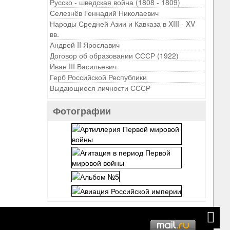
Русско - шведская война (1808 - 1809)
Селезнёв Геннадий Николаевич
Народы Средней Азии и Кавказа в XIII - XV
вв.
Андрей II Ярославич
Договор об образовании СССР (1922)
Иван III Васильевич
Герб Российской Республики
Выдающиеся личности СССР
Фотографии