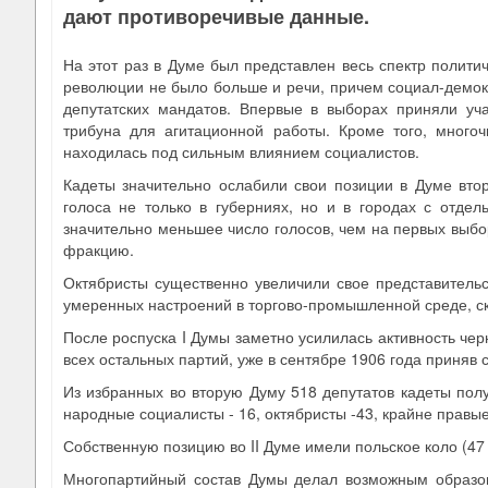
дают противоречивые данные.
На этот раз в Думе был представлен весь спектр полити
революции не было больше и речи, причем социал-демок
депутатских мандатов. Впервые в выборах приняли уча
трибуна для агитационной работы. Кроме того, многоч
находилась под сильным влиянием социалистов.
Кадеты значительно ослабили свои позиции в Думе вто
голоса не только в губерниях, но и в городах с отде
значительно меньшее число голосов, чем на первых выбо
фракцию.
Октябристы существенно увеличили свое представительс
умеренных настроений в торгово-промышленной среде, с
После роспуска I Думы заметно усилилась активность че
всех остальных партий, уже в сентябре 1906 года приняв
Из избранных во вторую Думу 518 депутатов кадеты получ
народные социалисты - 16, октябристы -43, крайне правые
Собственную позицию во II Думе имели польское коло (47 д
Многопартийный состав Думы делал возможным образова