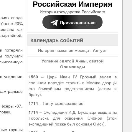
Российская Империя
История государства Российского
овиях спада
Присоединиться
и более 20%
ьзована как
спартийной,
Календарь событий
ни потеряли
История названия месяца -
Август
ты получили
Успение святой Анны, святой
гочисленную
Олимпиады
ко усиление
1560
– Царь Иван IV Грозный велел в
спешном порядке строить в Москве дворцы
его ближайшим родственникам (детям и
орам раньше
брату).
1714
– Гангутское сражение.
 эсеры -37,
ловек.
1714
– Экспедиция И.Д. Бухольца вышла из
Тобольска для освоения Сибири (этой
экспедицией позже был основан Омск).
иные группы