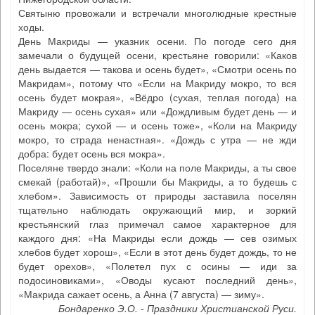
Святыню провожали и встречали многолюдные крестные
ходы.
День Макриды — указник осени. По погоде сего дня
замечали о будущей осени, крестьяне говорили: «Каков
день выдается — такова и осень будет», «Смотри осень по
Макридам», потому что «Если на Макриду мокро, то вся
осень будет мокрая», «Вёдро (сухая, теплая погода) на
Макриду — осень сухая» или «Дождливым будет день — и
осень мокра; сухой — и осень тоже», «Коли на Макриду
мокро, то страда ненастная». «Дождь с утра — не жди
добра: будет осень вся мокра».
Поселяне твердо знали: «Коли на поле Макриды, а ты свое
смекай (работай)», «Прошли бы Макриды, а то будешь с
хлебом». Зависимость от природы заставила поселян
тщательно наблюдать окружающий мир, и зоркий
крестьянский глаз примечал самое характерное для
каждого дня: «На Макриды если дождь — сев озимых
хлебов будет хорош», «Если в этот день будет дождь, то не
будет орехов», «Полетел пух с осины — иди за
подосиновиками», «Оводы кусают последний день»,
«Макрида сажает осень, а Анна (7 августа) — зиму».
Бондаренко Э.О. - Праздники Христианской Руси.