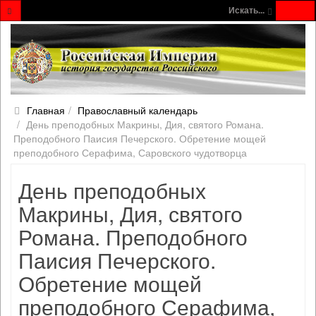
Искать...
Главная
Православный календарь
День преподобных Макрины, Дия, святого Романа.
Преподобного Паисия Печерского. Обретение мощей
преподобного Серафима, Саровского чудотворца
День преподобных
Макрины, Дия, святого
Романа. Преподобного
Паисия Печерского.
Обретение мощей
преподобного Серафима,