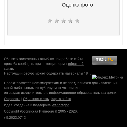
Оценка фото
Обо всех замеченных ошибках при работе сайта
просьба сообщать при помощи формы
обратной
связи
.
Настоящий ресурс может содержать материалы 18+.
Проект является некоммерческим и не предназначен для извлечения
какой-либо выгоды из публикуемых материалов,
он создан исключительно в информационно-образовательных целях.
О проекте
|
Обратная связь
|
Карта сайта
Идея, создание и поддержка
Wandragor
.
Copyright Российская Империя © 2005 - 2026.
v.5.2023.0712