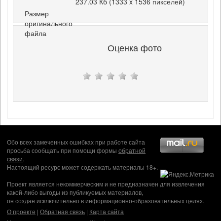
237.03 Кб (1333 x 1536 пикселей)
Размер
оригинального
файла
Оценка фото
Обо всех замеченных ошибках при работе сайта
просьба сообщать при помощи формы
обратной
связи
.
Настоящий ресурс может содержать материалы 18+.
Проект является некоммерческим и не предназначен для извлечения
какой-либо выгоды из публикуемых материалов,
он создан исключительно в информационно-образовательных целях.
О проекте
|
Обратная связь
|
Карта сайта