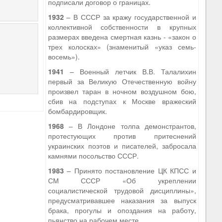
подписали договор о границах.
1932
– В СССР за кражу государственной и
коллективной собственности в крупных
размерах введена смертная казнь - «закон о
трех колосках» (знаменитый «указ семь-
восемь»).
1941
– Военный летчик В.В. Талалихин
первый за Великую Отечественную войну
произвел таран в ночном воздушном бою,
сбив на подступах к Москве вражеский
бомбардировщик.
1968
– В Лондоне толпа демонстрантов,
протестующих против притеснений
украинских поэтов и писателей, забросала
камнями посольство СССР.
1983
– Принято постановление ЦК КПСС и
СМ СССР «Об укреплении
социалистической трудовой дисциплины»,
предусматривавшее наказания за выпуск
брака, прогулы и опоздания на работу,
пьянство на рабочем месте.