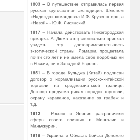
1803
– В путешествие отправилась первая
русская кругосветная экспедиция. Шлюпом
«Надежда» командовал И.Ф. Крузенштерн, а
«Невой» - Ю.Ф. Лисянский.
1817
– Начала действовать Нижегородская
ярмарка. А. Дюма-отец специально приехал
увидеть эту достопримечательность
экзотической страны. Ярмарка процветала
почти сто лет и не имела себе подобных ни
в России, ни в Западной Европе.
1851
– В городе Кульджа (Китай) подписан
договор о нормализации русско-китайской
торговли на среднеазиатской границе.
Договор предусматривал порядок торговли,
охрану караванов, наказание за грабеж и
т.д.
1912
– Россия и Япония разграничили
сферы своего влияния в Монголии и
Маньчжурии.
1918
– Украина и Область Войска Донского