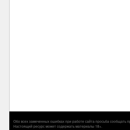
Обо всех замеченных ошибках при работе сайта просьба сообщать
Настоящий ресурс может содержать материалы 18+.