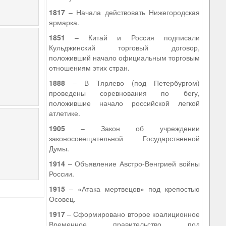
1817
– Начала действовать Нижегородская
ярмарка.
1851
– Китай и Россия подписали
Кульджинский торговый договор,
положивший начало официальным торговым
отношениям этих стран.
1888
– В Тярлево (под Петербургом)
проведены соревнования по бегу,
положившие начало российской легкой
атлетике.
1905
– Закон об учреждении
законосовещательной Государственной
Думы.
1914
– Объявление Австро-Венгрией войны
России.
1915
– «Атака мертвецов» под крепостью
Осовец.
1917
– Сформировано второе коалиционное
Временное правительство под