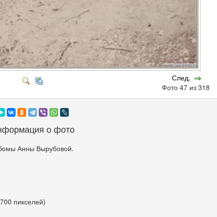
След.
Фото 47 из 318
нформация о фото
бомы Анны Вырубовой.
 700 пикселей)