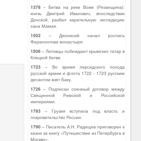
1378
– Битва на реке Воже (Рязанщина):
князь Дмитрий Иванович, впоследствии
Донской, разбил карательную экспедицию
хана Мамая.
1502
– Дионисий начал роспись
Ферапонтова монастыря.
1506
– Литовцы побеждают крымских татар в
Клецкой битве.
1723
– Во время персидского похода
русской армии и флота 1722 - 1723 русским
десантом взят Баку.
1726
– Подписан союзный договор между
Священной Римской и Российской
империями.
1783
– Грузия вступила под власть и
покровительство России.
1790
– Писатель А.Н. Радищев приговорен к
казни за книгу «Путешествие из Петербурга в
Москву».