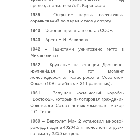
председательством А.Ф. Керенского.
1935
– Открытие первых всесоюзных
соревнований по парашютному спорту.
1940
– Эстония принята в состав СССР.
1940
– Арест Н.И. Вавилова.
1942
– Нацистами уничтожено гетто в
Микашевичах.
1952
– Крушение на станции Дровнино,
крупнейшая на тот момент
железнодорожная катастрофа в Советском
Союзе (109 погибших и 211 раненных).
1961
– Запущен космический корабль
«Восток-2», который пилотировал гражданин
Советского Союза летчик-космонавт майор
Г.С. Титов.
1969
– Вертолет Ми-12 установил мировой
рекорд, подняв 40204,5 кг полезной нагрузки
на высоту 2255 метров.