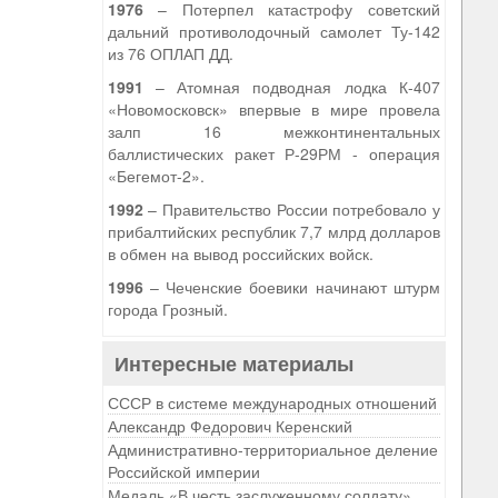
1976
– Потерпел катастрофу советский
дальний противолодочный самолет Ту-142
из 76 ОПЛАП ДД.
1991
– Атомная подводная лодка К-407
«Новомосковск» впервые в мире провела
залп 16 межконтинентальных
баллистических ракет Р-29РМ - операция
«Бегемот-2».
1992
– Правительство России потребовало у
прибалтийских республик 7,7 млрд долларов
в обмен на вывод российских войск.
1996
– Чеченские боевики начинают штурм
города Грозный.
Интересные материалы
СССР в системе международных отношений
Александр Федорович Керенский
Административно-территориальное деление
Российской империи
Медаль «В честь заслуженному солдату»