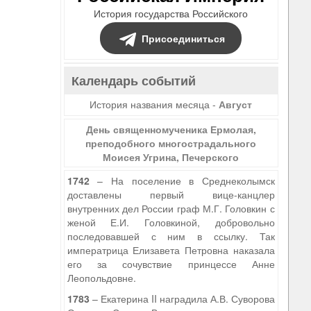
История государства Российского
Присоединиться
Календарь событий
История названия месяца -
Август
День священномученика Ермолая,
преподобного многострадального
Моисея Угрина, Печерского
1742
– На поселение в Среднеколымск
доставлены первый вице-канцлер
внутренних дел России граф М.Г. Головкин с
женой Е.И. Головкиной, добровольно
последовавшей с ним в ссылку. Так
императрица Елизавета Петровна наказала
его за сочувствие принцессе Анне
Леопольдовне.
1783
– Екатерина II наградила А.В. Суворова