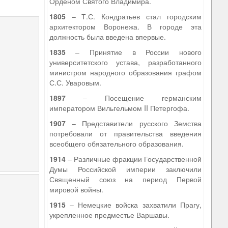
Орденом Святого Владимира.
1805
– Т.С. Кондратьев стал городским
архитектором Воронежа. В городе эта
должность была введена впервые.
1835
– Принятие в России нового
университетского устава, разработанного
министром народного образования графом
С.С. Уваровым.
1897
– Посещение германским
императором Вильгельмом II Петергофа.
1907
– Представители русского Земства
потребовали от правительства введения
всеобщего обязательного образования.
1914
– Различные фракции Государственной
Думы Российской империи заключили
Священный союз на период Первой
мировой войны.
1915
– Немецкие войска захватили Прагу,
укрепленное предместье Варшавы.