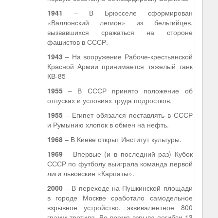
1941
– В Брюсселе сформирован
«Валлонский легион» из бельгийцев,
вызвавшихся сражаться на стороне
фашистов в СССР.
1943
– На вооружение Рабоче-крестьянской
Красной Армии принимается тяжелый танк
КВ-85
1955
– В СССР принято положение об
отпусках и условиях труда подростков.
1955
– Египет обязался поставлять в СССР
и Румынию хлопок в обмен на нефть.
1968
– В Киеве открыт Институт культуры.
1969
– Впервые (и в последний раз) Кубок
СССР по футболу выиграла команда первой
лиги львовские «Карпаты».
2000
– В переходе на Пушкинской площади
в городе Москве сработало самодельное
взрывное устройство, эквивалентное 800
грамм тротила. Во время взрыва погибли 13