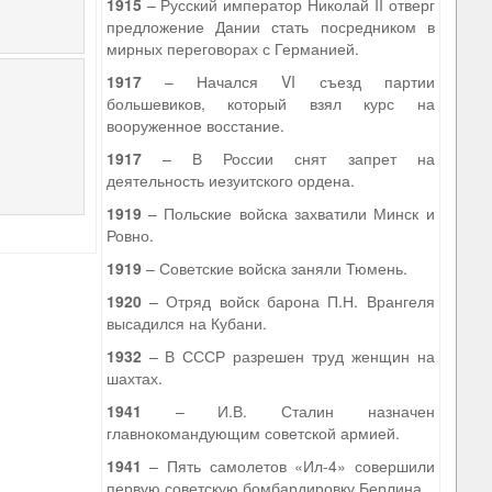
1915
– Русский император Николай II отверг
предложение Дании стать посредником в
мирных переговорах с Германией.
1917
– Начался VI съезд партии
большевиков, который взял курс на
вооруженное восстание.
1917
– В России снят запрет на
деятельность иезуитского ордена.
1919
– Польские войска захватили Минск и
Ровно.
1919
– Советские войска заняли Тюмень.
1920
– Отряд войск барона П.Н. Врангеля
высадился на Кубани.
1932
– В СССР разрешен труд женщин на
шахтах.
1941
– И.В. Сталин назначен
главнокомандующим советской армией.
1941
– Пять самолетов «Ил-4» совершили
первую советскую бомбардировку Берлина.