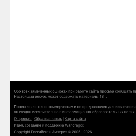
Обо всех замеченных ошибках при работе сайта просьба сообщать
Настоящий ресурс может содержать материалы 18+.
Проект является некоммерческим и не предназначен для извлечения
он создан исключительно в информационно-образовательных целях.
О проекте
|
Обратная связь
|
Карта сайта
Идея, создание и поддержка
Wandragor
.
Copyright Российская Империя © 2005 - 2026.