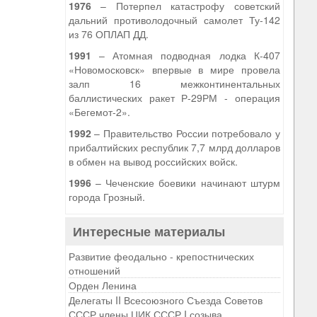
1976
– Потерпел катастрофу советский
дальний противолодочный самолет Ту-142
из 76 ОПЛАП ДД.
1991
– Атомная подводная лодка К-407
«Новомосковск» впервые в мире провела
залп 16 межконтинентальных
баллистических ракет Р-29РМ - операция
«Бегемот-2».
1992
– Правительство России потребовало у
прибалтийских республик 7,7 млрд долларов
в обмен на вывод российских войск.
1996
– Чеченские боевики начинают штурм
города Грозный.
Интересные материалы
Развитие феодально - крепостнических
отношений
Орден Ленина
Делегаты II Всесоюзного Съезда Советов
СССР члены ЦИК СССР I созыва