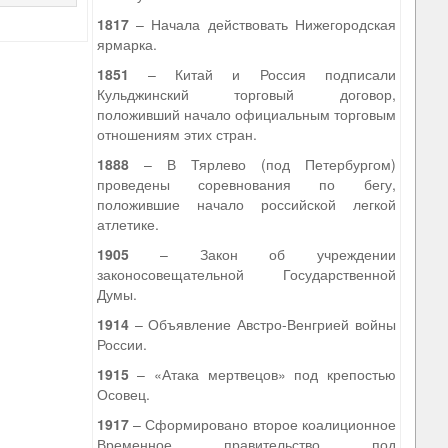
1817
– Начала действовать Нижегородская
ярмарка.
1851
– Китай и Россия подписали
Кульджинский торговый договор,
положивший начало официальным торговым
отношениям этих стран.
1888
– В Тярлево (под Петербургом)
проведены соревнования по бегу,
положившие начало российской легкой
атлетике.
1905
– Закон об учреждении
законосовещательной Государственной
Думы.
1914
– Объявление Австро-Венгрией войны
России.
1915
– «Атака мертвецов» под крепостью
Осовец.
1917
– Сформировано второе коалиционное
Временное правительство под