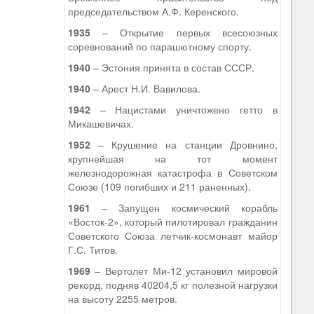
председательством А.Ф. Керенского.
1935
– Открытие первых всесоюзных
соревнований по парашютному спорту.
1940
– Эстония принята в состав СССР.
1940
– Арест Н.И. Вавилова.
1942
– Нацистами уничтожено гетто в
Микашевичах.
1952
– Крушение на станции Дровнино,
крупнейшая на тот момент
железнодорожная катастрофа в Советском
Союзе (109 погибших и 211 раненных).
1961
– Запущен космический корабль
«Восток-2», который пилотировал гражданин
Советского Союза летчик-космонавт майор
Г.С. Титов.
1969
– Вертолет Ми-12 установил мировой
рекорд, подняв 40204,5 кг полезной нагрузки
на высоту 2255 метров.