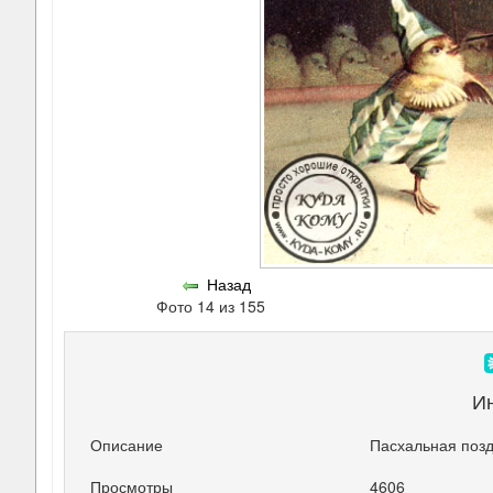
Назад
Фото 14 из 155
И
Описание
Пасхальная позд
Просмотры
4606