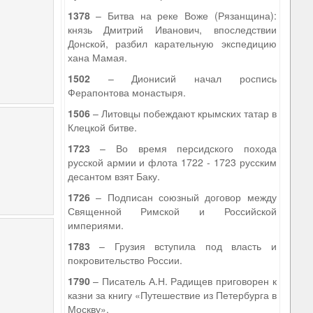
1378
– Битва на реке Воже (Рязанщина):
князь Дмитрий Иванович, впоследствии
Донской, разбил карательную экспедицию
хана Мамая.
1502
– Дионисий начал роспись
Ферапонтова монастыря.
1506
– Литовцы побеждают крымских татар в
Клецкой битве.
1723
– Во время персидского похода
русской армии и флота 1722 - 1723 русским
десантом взят Баку.
1726
– Подписан союзный договор между
Священной Римской и Российской
империями.
1783
– Грузия вступила под власть и
покровительство России.
1790
– Писатель А.Н. Радищев приговорен к
казни за книгу «Путешествие из Петербурга в
Москву».