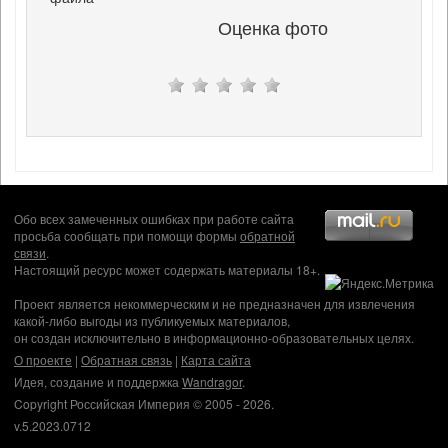
Оценка фото
Обо всех замеченных ошибках при работе сайта
просьба сообщать при помощи формы
обратной
связи
.
Настоящий ресурс может содержать материалы 18+.
Проект является некоммерческим и не предназначен для извлечения
какой-либо выгоды из публикуемых материалов,
он создан исключительно в информационно-образовательных целях.
О проекте
|
Обратная связь
|
Карта сайта
Идея, создание и поддержка
Wandragor
.
Copyright Российская Империя © 2005 - 2026.
v.5.2023.0712