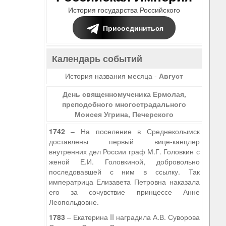
История государства Российского
Присоединиться
Календарь событий
История названия месяца -
Август
День священномученика Ермолая,
преподобного многострадального
Моисея Угрина, Печерского
1742
– На поселение в Среднеколымск
доставлены первый вице-канцлер
внутренних дел России граф М.Г. Головкин с
женой Е.И. Головкиной, добровольно
последовавшей с ним в ссылку. Так
императрица Елизавета Петровна наказала
его за сочувствие принцессе Анне
Леопольдовне.
1783
– Екатерина II наградила А.В. Суворова