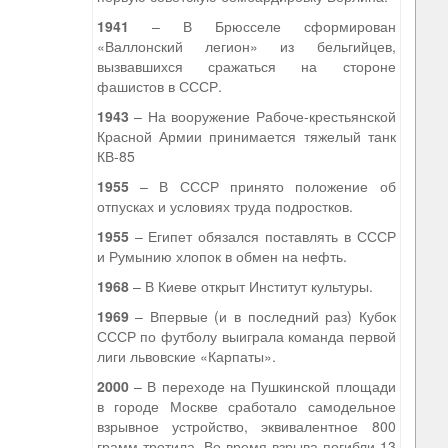
1941
– В Брюсселе сформирован
«Валлонский легион» из бельгийцев,
вызвавшихся сражаться на стороне
фашистов в СССР.
1943
– На вооружение Рабоче-крестьянской
Красной Армии принимается тяжелый танк
КВ-85
1955
– В СССР принято положение об
отпусках и условиях труда подростков.
1955
– Египет обязался поставлять в СССР
и Румынию хлопок в обмен на нефть.
1968
– В Киеве открыт Институт культуры.
1969
– Впервые (и в последний раз) Кубок
СССР по футболу выиграла команда первой
лиги львовские «Карпаты».
2000
– В переходе на Пушкинской площади
в городе Москве сработало самодельное
взрывное устройство, эквивалентное 800
грамм тротила. Во время взрыва погибли 13