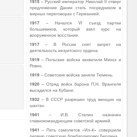
1915
– Русский император Николай II отверг
предложение Дании стать посредником в
мирных переговорах с Германией.
1917
– Начался VI съезд партии
большевиков, который взял курс на
вооруженное восстание.
1917
– В России снят запрет на
деятельность иезуитского ордена.
1919
– Польские войска захватили Минск и
Ровно.
1919
– Советские войска заняли Тюмень.
1920
– Отряд войск барона П.Н. Врангеля
высадился на Кубани.
1932
– В СССР разрешен труд женщин на
шахтах.
1941
– И.В. Сталин назначен
главнокомандующим советской армией.
1941
– Пять самолетов «Ил-4» совершили
первую советскую бомбардировку Берлина.