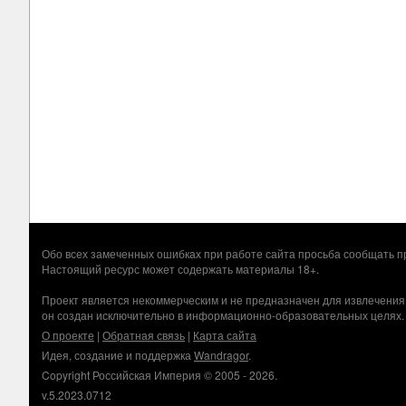
Обо всех замеченных ошибках при работе сайта просьба сообщать
Настоящий ресурс может содержать материалы 18+.
Проект является некоммерческим и не предназначен для извлечения
он создан исключительно в информационно-образовательных целях.
О проекте
|
Обратная связь
|
Карта сайта
Идея, создание и поддержка
Wandragor
.
Copyright Российская Империя © 2005 - 2026.
v.5.2023.0712