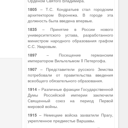
Орденом Святого Владимира.
1805
– Т.С. Кондратьев стал городским
архитектором Воронежа. В городе эта
должность была введена впервые.
1835
– Принятие в России нового
университетского устава, разработанного
министром народного образования графом
С.С. Уваровым.
1897
– Посещение германским
императором Вильгельмом II Петергофа.
1907
– Представители русского Земства
потребовали от правительства введения
всеобщего обязательного образования.
1914
– Различные фракции Государственной
Думы Российской империи заключили
Священный союз на период Первой
мировой войны.
1915
– Немецкие войска захватили Прагу,
укрепленное предместье Варшавы.