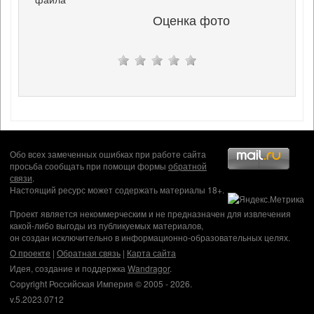
Оценка фото
Обо всех замеченных ошибках при работе сайта
просьба сообщать при помощи формы
обратной
связи
.
Настоящий ресурс может содержать материалы 18+.
Проект является некоммерческим и не предназначен для извлечения
какой-либо выгоды из публикуемых материалов,
он создан исключительно в информационно-образовательных целях.
О проекте
|
Обратная связь
|
Карта сайта
Идея, создание и поддержка
Wandragor
.
Copyright Российская Империя © 2005 - 2026.
v.5.2023.0712