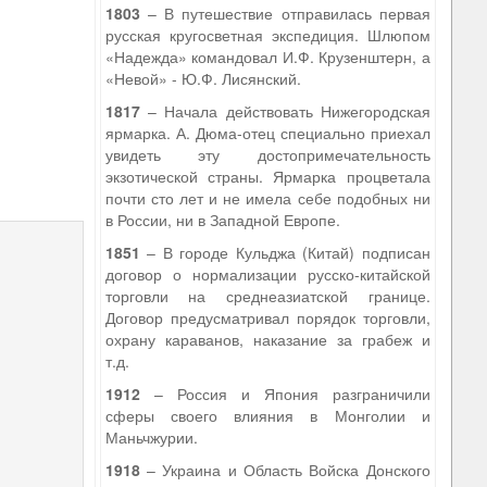
1803
– В путешествие отправилась первая
русская кругосветная экспедиция. Шлюпом
«Надежда» командовал И.Ф. Крузенштерн, а
«Невой» - Ю.Ф. Лисянский.
1817
– Начала действовать Нижегородская
ярмарка. А. Дюма-отец специально приехал
увидеть эту достопримечательность
экзотической страны. Ярмарка процветала
9
почти сто лет и не имела себе подобных ни
в России, ни в Западной Европе.
1851
– В городе Кульджа (Китай) подписан
договор о нормализации русско-китайской
торговли на среднеазиатской границе.
Договор предусматривал порядок торговли,
охрану караванов, наказание за грабеж и
т.д.
1912
– Россия и Япония разграничили
сферы своего влияния в Монголии и
Маньчжурии.
1918
– Украина и Область Войска Донского