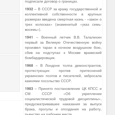
подписали договор о границах.
1932
– В СССР за кражу государственной и
коллективной собственности в крупных
размерах введена смертная казнь - «закон о
трех колосках» (знаменитый «указ семь-
восемь»).
1941
– Военный летчик В.В. Талалихин
первый за Великую Отечественную войну
произвел таран в ночном воздушном бою,
сбив на подступах к Москве вражеский
бомбардировщик.
1968
– В Лондоне толпа демонстрантов,
протестующих против притеснений
украинских поэтов и писателей, забросала
камнями посольство СССР.
1983
– Принято постановление ЦК КПСС и
СМ СССР «Об укреплении
социалистической трудовой дисциплины»,
предусматривавшее наказания за выпуск
брака, прогулы и опоздания на работу,
пьянство на рабочем месте.