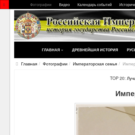
Фотографии
Видео
Календарь событий
Историче
ГЛАВНАЯ
ДРЕВНЕЙШАЯ ИСТОРИЯ
РУС
Главная
Фотографии
Императорская семья
Импер
TOP 20:
Луч
Импе