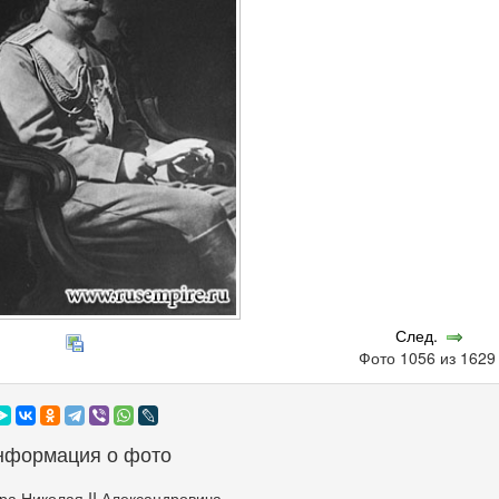
След.
Фото 1056 из 162
нформация о фото
а Николая II Александровича.