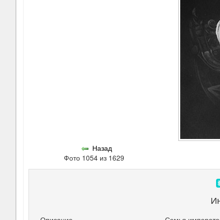
Назад
Фото 1054 из 1629
И
Описание
Семья император