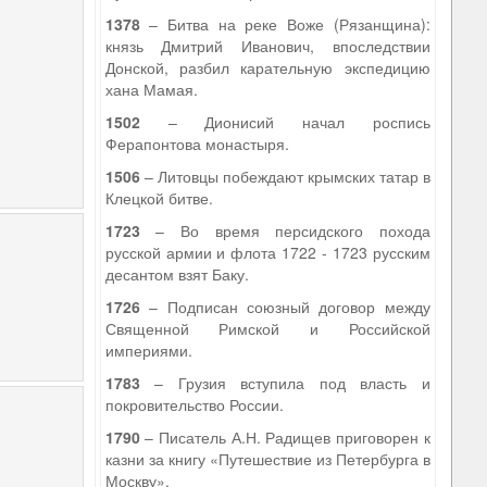
1378
– Битва на реке Воже (Рязанщина):
князь Дмитрий Иванович, впоследствии
Донской, разбил карательную экспедицию
хана Мамая.
1502
– Дионисий начал роспись
Ферапонтова монастыря.
1506
– Литовцы побеждают крымских татар в
Клецкой битве.
1723
– Во время персидского похода
русской армии и флота 1722 - 1723 русским
десантом взят Баку.
1726
– Подписан союзный договор между
Священной Римской и Российской
империями.
1783
– Грузия вступила под власть и
покровительство России.
1790
– Писатель А.Н. Радищев приговорен к
казни за книгу «Путешествие из Петербурга в
Москву».