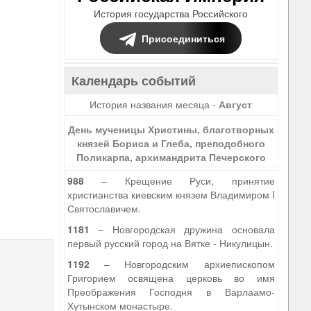
История государства Российского
Присоединиться
Календарь событий
История названия месяца -
Август
День мученицы Христины, благотворных
князей Бориса и Глеба, преподобного
Поликарпа, архимандрита Печерского
988
– Крещение Руси, принятие
христианства киевским князем Владимиром I
Святославичем.
9
1181
– Новгородская дружина основала
первый русский город на Вятке - Никулицын.
1192
– Новгородским архиепископом
Григорием освящена церковь во имя
Преображения Господня в Варлаамо-
Хутынском монастыре.