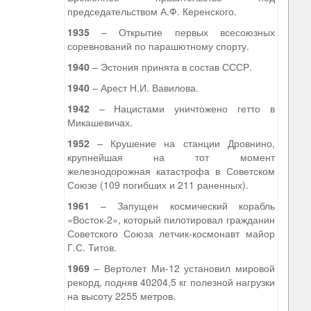
председательством А.Ф. Керенского.
1935
– Открытие первых всесоюзных
соревнований по парашютному спорту.
1940
– Эстония принята в состав СССР.
1940
– Арест Н.И. Вавилова.
1942
– Нацистами уничтожено гетто в
Микашевичах.
1952
– Крушение на станции Дровнино,
крупнейшая на тот момент
железнодорожная катастрофа в Советском
Союзе (109 погибших и 211 раненных).
1961
– Запущен космический корабль
«Восток-2», который пилотировал гражданин
Советского Союза летчик-космонавт майор
Г.С. Титов.
1969
– Вертолет Ми-12 установил мировой
рекорд, подняв 40204,5 кг полезной нагрузки
на высоту 2255 метров.