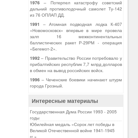
1976
– Потерпел катастрофу советский
дальний противолодочный самолет Ту-142
из 76 ОПЛАП ДД.
1991
– Атомная подводная лодка К-407
«Новомосковск» впервые в мире провела
залп 16 межконтинентальных
баллистических ракет Р-29РМ - операция
«Бегемот-2».
1992
– Правительство России потребовало у
прибалтийских республик 7,7 млрд долларов
в обмен на вывод российских войск.
1996
– Чеченские боевики начинают штурм
города Грозный.
Интересные материалы
Государственная Дума России 1993 - 2005
годы
Юбилейная медаль «Сорок лет победы в
Великой Отечественной войне 1941-1945
гг.»