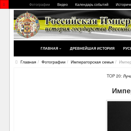
Фотографии
Видео
Календарь событий
Историче
ГЛАВНАЯ
ДРЕВНЕЙШАЯ ИСТОРИЯ
РУС
Главная
Фотографии
Императорская семья
Импер
TOP 20:
Луч
Импе