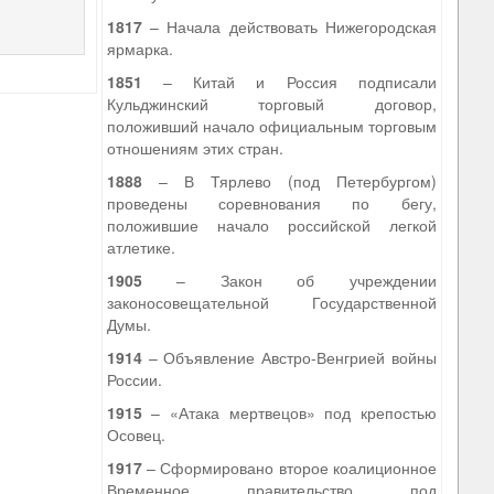
1817
– Начала действовать Нижегородская
ярмарка.
1851
– Китай и Россия подписали
Кульджинский торговый договор,
положивший начало официальным торговым
отношениям этих стран.
1888
– В Тярлево (под Петербургом)
проведены соревнования по бегу,
положившие начало российской легкой
атлетике.
1905
– Закон об учреждении
законосовещательной Государственной
Думы.
1914
– Объявление Австро-Венгрией войны
России.
1915
– «Атака мертвецов» под крепостью
Осовец.
1917
– Сформировано второе коалиционное
Временное правительство под