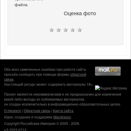
файла
Оценка фото
Обо всех замеченных ошибках при работе сайта
просьба сообщать при помощи формы
обратной
связи
.
Настоящий ресурс может содержать материалы 18+.
Проект является некоммерческим и не предназначен для извлечения
какой-либо выгоды из публикуемых материалов,
он создан исключительно в информационно-образовательных целях.
О проекте
|
Обратная связь
|
Карта сайта
Идея, создание и поддержка
Wandragor
.
Copyright Российская Империя © 2005 - 2026.
v.5.2023.0712