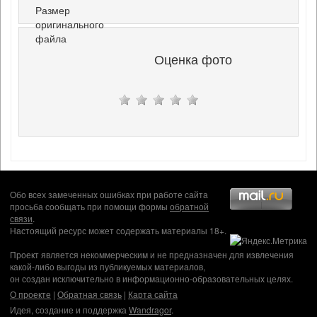
Размер
оригинального
файла
Оценка фото
Обо всех замеченных ошибках при работе сайта
просьба сообщать при помощи формы
обратной
связи
.
Настоящий ресурс может содержать материалы 18+.
Проект является некоммерческим и не предназначен для извлечения
какой-либо выгоды из публикуемых материалов,
он создан исключительно в информационно-образовательных целях.
О проекте
|
Обратная связь
|
Карта сайта
Идея, создание и поддержка
Wandragor
.