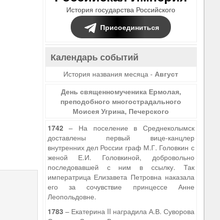
История государства Российского
Присоединиться
Календарь событий
История названия месяца -
Август
День священномученика Ермолая,
преподобного многострадального
Моисея Угрина, Печерского
1742
– На поселение в Среднеколымск
доставлены первый вице-канцлер
внутренних дел России граф М.Г. Головкин с
женой Е.И. Головкиной, добровольно
последовавшей с ним в ссылку. Так
императрица Елизавета Петровна наказала
его за сочувствие принцессе Анне
Леопольдовне.
1783
– Екатерина II наградила А.В. Суворова