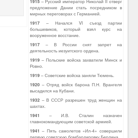
1915
– Русский император Николай II отверг
предложение Дании стать посредником в
мирных переговорах с Германией.
1917
– Начался VI съезд партии
большевиков, который взял курс на
вооруженное восстание.
1917
– В России снят запрет на
деятельность иезуитского ордена.
1919
– Польские войска захватили Минск и
Ровно.
1919
– Советские войска заняли Тюмень.
1920
– Отряд войск барона П.Н. Врангеля
высадился на Кубани.
1932
– В СССР разрешен труд женщин на
шахтах.
1941
– И.В. Сталин назначен
главнокомандующим советской армией.
1941
– Пять самолетов «Ил-4» совершили
первую советскую бомбардировку Берлина.