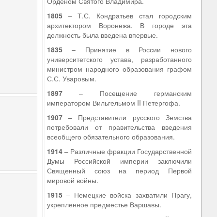
Орденом Святого Владимира.
1805
– Т.С. Кондратьев стал городским
архитектором Воронежа. В городе эта
должность была введена впервые.
1835
– Принятие в России нового
университетского устава, разработанного
министром народного образования графом
С.С. Уваровым.
1897
– Посещение германским
императором Вильгельмом II Петергофа.
1907
– Представители русского Земства
потребовали от правительства введения
всеобщего обязательного образования.
1914
– Различные фракции Государственной
Думы Российской империи заключили
Священный союз на период Первой
мировой войны.
1915
– Немецкие войска захватили Прагу,
укрепленное предместье Варшавы.