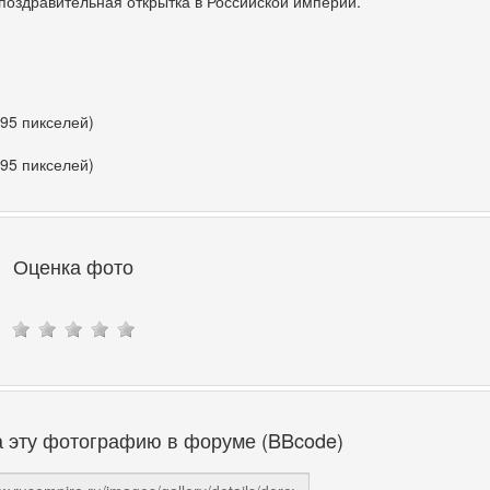
поздравительная открытка в Российской империи.
395 пикселей)
395 пикселей)
Оценка фото
а эту фотографию в форуме (BBcode)