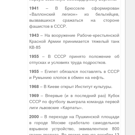
1941
– В Брюсселе сформирован
«Валлонский легион» из бельгийцев,
вызвавшихся сражаться на стороне
фашистов в СССР.
1943
– На вооружение Рабоче-крестьянской
Красной Армии принимается тяжелый танк
КВ-85
1955
– В СССР принято положение об
отпусках и условиях труда подростков.
1955
– Египет обязался поставлять в СССР
и Румынию хлопок в обмен на нефть.
1968
– В Киеве открыт Институт культуры.
1969
– Впервые (и в последний раз) Кубок
СССР по футболу выиграла команда первой
лиги львовские «Карпаты».
2000
– В переходе на Пушкинской площади
в городе Москве сработало самодельное
взрывное устройство, эквивалентное 800
грамм тротила. Во время взрыва погибли 13