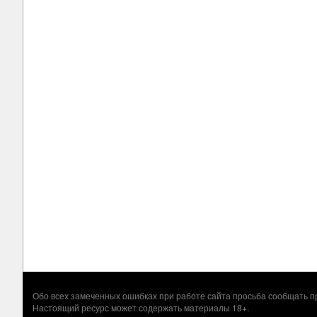
Обо всех замеченных ошибках при работе сайта просьба сообщать
Настоящий ресурс может содержать материалы 18+.