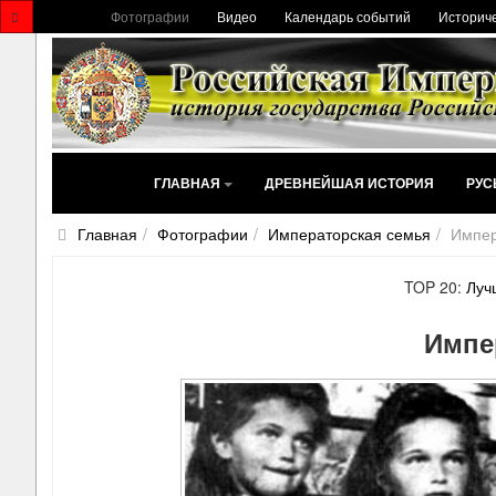
Фотографии
Видео
Календарь событий
Историче
ГЛАВНАЯ
ДРЕВНЕЙШАЯ ИСТОРИЯ
РУС
Главная
Фотографии
Императорская семья
Импер
TOP 20:
Луч
Импе