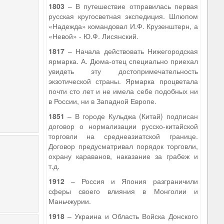
1803
– В путешествие отправилась первая
русская кругосветная экспедиция. Шлюпом
«Надежда» командовал И.Ф. Крузенштерн, а
«Невой» - Ю.Ф. Лисянский.
1817
– Начала действовать Нижегородская
ярмарка. А. Дюма-отец специально приехал
увидеть эту достопримечательность
экзотической страны. Ярмарка процветала
почти сто лет и не имела себе подобных ни
в России, ни в Западной Европе.
1851
– В городе Кульджа (Китай) подписан
договор о нормализации русско-китайской
торговли на среднеазиатской границе.
Договор предусматривал порядок торговли,
охрану караванов, наказание за грабеж и
т.д.
1912
– Россия и Япония разграничили
сферы своего влияния в Монголии и
Маньчжурии.
1918
– Украина и Область Войска Донского