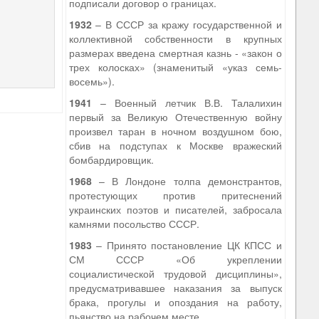
подписали договор о границах.
1932
– В СССР за кражу государственной и
коллективной собственности в крупных
размерах введена смертная казнь - «закон о
трех колосках» (знаменитый «указ семь-
восемь»).
1941
– Военный летчик В.В. Талалихин
первый за Великую Отечественную войну
произвел таран в ночном воздушном бою,
сбив на подступах к Москве вражеский
бомбардировщик.
1968
– В Лондоне толпа демонстрантов,
протестующих против притеснений
украинских поэтов и писателей, забросала
камнями посольство СССР.
1983
– Принято постановление ЦК КПСС и
СМ СССР «Об укреплении
социалистической трудовой дисциплины»,
предусматривавшее наказания за выпуск
брака, прогулы и опоздания на работу,
пьянство на рабочем месте.