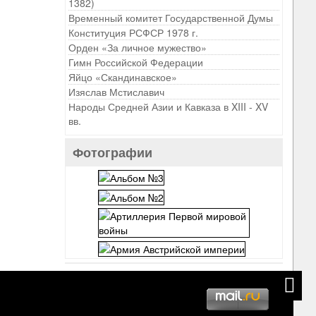
1382)
Временный комитет Государственной Думы
Конституция РСФСР 1978 г.
Орден «За личное мужество»
Гимн Российской Федерации
Яйцо «Скандинавское»
Изяслав Мстиславич
Народы Средней Азии и Кавказа в XIII - XV
вв.
Фотографии