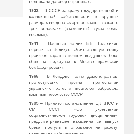
подписали договор о границах.
1932
– В СССР за кражу государственной и
коллективной собственности в крупных
размерах введена смертная казнь - «закон о
трех колосках» (знаменитый «указ семь-
восемь»).
1941
– Военный летчик В.В. Талалихин
первый за Великую Отечественную войну
произвел таран в ночном воздушном бою,
сбив на подступах к Москве вражеский
бомбардировщик.
1968
– В Лондоне толпа демонстрантов,
протестующих против притеснений
украинских поэтов и писателей, забросала
камнями посольство СССР.
1983
– Принято постановление ЦК КПСС и
СМ СССР «Об укреплении
социалистической трудовой дисциплины»,
предусматривавшее наказания за выпуск
брака, прогулы и опоздания на работу,
пьянство на рабочем месте.