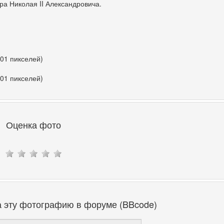
а Николая II Александровича.
401 пикселей)
401 пикселей)
Оценка фото
а эту фотографию в форуме (BBcode)