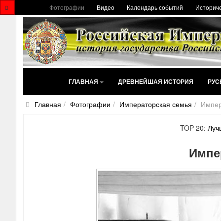
Фотографии
Видео
Календарь событий
Историче
ГЛАВНАЯ
ДРЕВНЕЙШАЯ ИСТОРИЯ
РУС
Главная
Фотографии
Императорская семья
Импер
TOP 20:
Луч
Импе