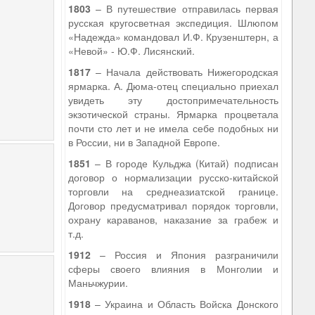
1803
– В путешествие отправилась первая
русская кругосветная экспедиция. Шлюпом
«Надежда» командовал И.Ф. Крузенштерн, а
«Невой» - Ю.Ф. Лисянский.
1817
– Начала действовать Нижегородская
ярмарка. А. Дюма-отец специально приехал
увидеть эту достопримечательность
экзотической страны. Ярмарка процветала
почти сто лет и не имела себе подобных ни
в России, ни в Западной Европе.
1851
– В городе Кульджа (Китай) подписан
договор о нормализации русско-китайской
торговли на среднеазиатской границе.
Договор предусматривал порядок торговли,
охрану караванов, наказание за грабеж и
т.д.
1912
– Россия и Япония разграничили
сферы своего влияния в Монголии и
Маньчжурии.
1918
– Украина и Область Войска Донского