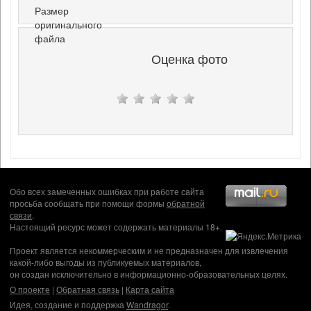
Размер
оригинального
файла
Оценка фото
Обо всех замеченных ошибках при работе сайта
просьба сообщать при помощи формы
обратной
связи
.
Настоящий ресурс может содержать материалы 18+.
Проект является некоммерческим и не предназначен для извлечения
какой-либо выгоды из публикуемых материалов,
он создан исключительно в информационно-образовательных целях.
О проекте
|
Обратная связь
|
Карта сайта
Идея, создание и поддержка
Wandragor
.