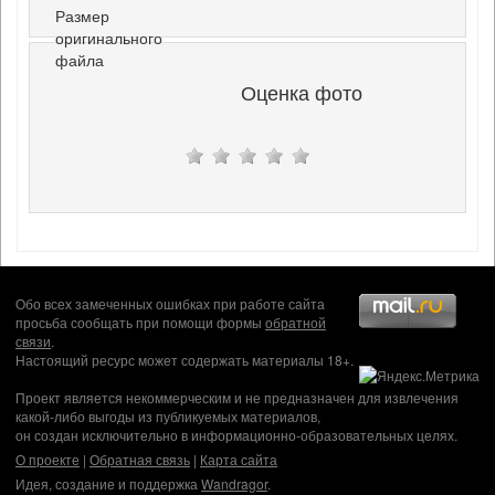
Размер
оригинального
файла
Оценка фото
Обо всех замеченных ошибках при работе сайта
просьба сообщать при помощи формы
обратной
связи
.
Настоящий ресурс может содержать материалы 18+.
Проект является некоммерческим и не предназначен для извлечения
какой-либо выгоды из публикуемых материалов,
он создан исключительно в информационно-образовательных целях.
О проекте
|
Обратная связь
|
Карта сайта
Идея, создание и поддержка
Wandragor
.