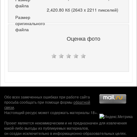
файла
2,420.80 Кб (2643 x 2211 пикселей)
Размер
оригинального
файла
Оценка фото
Обо всех замеченных ошибках при работе сайта
просьба сообщать при помощи формы
обратной
связи
.
Настоящий ресурс может содержать материалы 18+.
Проект является некоммерческим и не предназначен для извлечения
какой-либо выгоды из публикуемых материалов,
он создан исключительно в информационно-образовательных целях.