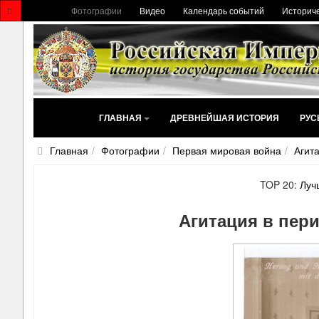
Фотографии
Видео
Календарь событий
Историче
ГЛАВНАЯ
ДРЕВНЕЙШАЯ ИСТОРИЯ
РУС
Главная
Фотографии
Первая мировая война
Агит
TOP 20:
Луч
Агитация в пер