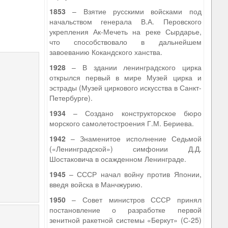
1853
– Взятие русскими войсками под
начальством генерала В.А. Перовского
укрепления Ак-Мечеть на реке Сырдарье,
что способствовало в дальнейшем
завоеванию Кокандского ханства.
1928
– В здании ленинградского цирка
открылся первый в мире Музей цирка и
эстрады (Музей циркового искусства в Санкт-
Петербурге).
1934
– Создано конструкторское бюро
морского самолетостроения Г.М. Бериева.
1942
– Знаменитое исполнение Седьмой
(«Ленинградской») симфонии Д.Д.
Шостаковича в осажденном Ленинграде.
1945
– СССР начал войну против Японии,
введя войска в Манчжурию.
1950
– Совет министров СССР принял
постановление о разработке первой
зенитной ракетной системы «Беркут» (С-25)