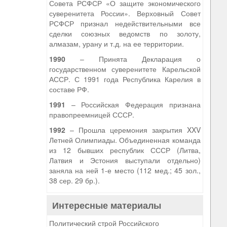
Совета РСФСР «О защите экономического
суверенитета России». Верховный Совет
РСФСР признал недействительными все
сделки союзных ведомств по золоту,
алмазам, урану и т.д. на ее территории.
1990
– Принята Декларация о
государственном суверенитете Карельской
АССР. С 1991 года Республика Карелия в
составе РФ.
1991
– Российская Федерация признана
правопреемницей СССР.
1992
– Прошла церемония закрытия XXV
Летней Олимпиады. Объединенная команда
из 12 бывших республик СССР (Литва,
Латвия и Эстония выступали отдельно)
заняла на ней 1-е место (112 мед.; 45 зол.,
38 сер. 29 бр.).
Интересные материалы
Политический строй Российского