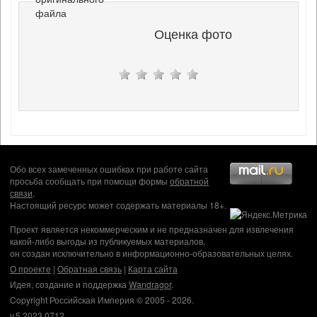
файла
Оценка фото
Обо всех замеченных ошибках при работе сайта
просьба сообщать при помощи формы
обратной
связи
.
Настоящий ресурс может содержать материалы 18+.
Проект является некоммерческим и не предназначен для извлечения
какой-либо выгоды из публикуемых материалов,
он создан исключительно в информационно-образовательных целях.
О проекте
|
Обратная связь
|
Карта сайта
Идея, создание и поддержка
Wandragor
.
Copyright Российская Империя © 2005 - 2026.
v.5.2023.0712