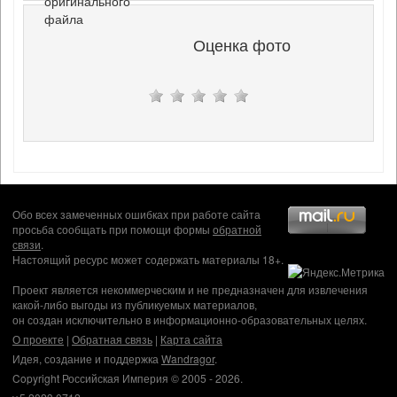
оригинального
файла
Оценка фото
Обо всех замеченных ошибках при работе сайта
просьба сообщать при помощи формы
обратной
связи
.
Настоящий ресурс может содержать материалы 18+.
Проект является некоммерческим и не предназначен для извлечения
какой-либо выгоды из публикуемых материалов,
он создан исключительно в информационно-образовательных целях.
О проекте
|
Обратная связь
|
Карта сайта
Идея, создание и поддержка
Wandragor
.
Copyright Российская Империя © 2005 - 2026.