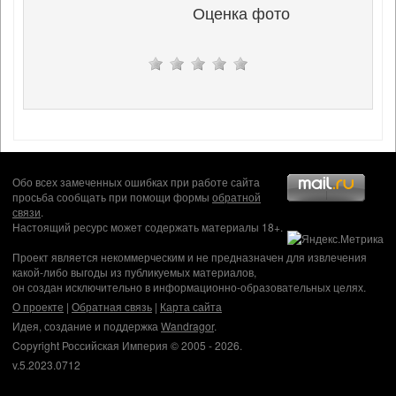
Оценка фото
Обо всех замеченных ошибках при работе сайта
просьба сообщать при помощи формы
обратной
связи
.
Настоящий ресурс может содержать материалы 18+.
Проект является некоммерческим и не предназначен для извлечения
какой-либо выгоды из публикуемых материалов,
он создан исключительно в информационно-образовательных целях.
О проекте
|
Обратная связь
|
Карта сайта
Идея, создание и поддержка
Wandragor
.
Copyright Российская Империя © 2005 - 2026.
v.5.2023.0712