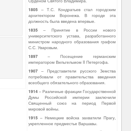
Орденом Святого Владимира.
1805
– Т.С. Кондратьев стал городским
архитектором Воронежа. В городе эта
должность была введена впервые.
1835
– Принятие в России нового
университетского устава, разработанного
министром народного образования графом
С.С. Уваровым.
1897
– Посещение германским
императором Вильгельмом II Петергофа.
1907
– Представители русского Земства
потребовали от правительства введения
всеобщего обязательного образования.
1914
– Различные фракции Государственной
Думы Российской империи заключили
Священный союз на период Первой
мировой войны.
1915
– Немецкие войска захватили Прагу,
укрепленное предместье Варшавы.