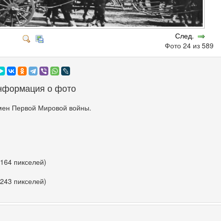
След.
Фото 24 из 589
нформация о фото
мен Первой Мировой войны.
 164 пикселей)
 243 пикселей)