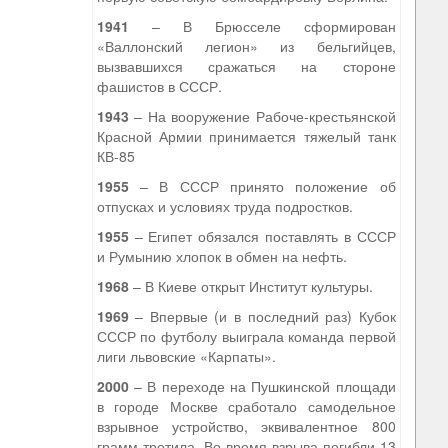
1941
– В Брюсселе сформирован
«Валлонский легион» из бельгийцев,
вызвавшихся сражаться на стороне
фашистов в СССР.
1943
– На вооружение Рабоче-крестьянской
Красной Армии принимается тяжелый танк
КВ-85
1955
– В СССР принято положение об
отпусках и условиях труда подростков.
1955
– Египет обязался поставлять в СССР
и Румынию хлопок в обмен на нефть.
1968
– В Киеве открыт Институт культуры.
1969
– Впервые (и в последний раз) Кубок
СССР по футболу выиграла команда первой
лиги львовские «Карпаты».
2000
– В переходе на Пушкинской площади
в городе Москве сработало самодельное
взрывное устройство, эквивалентное 800
грамм тротила. Во время взрыва погибли 13