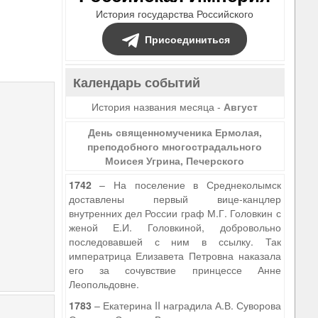
История государства Российского
Присоединиться
Календарь событий
История названия месяца -
Август
День священномученика Ермолая,
преподобного многострадального
Моисея Угрина, Печерского
1742
– На поселение в Среднеколымск
доставлены первый вице-канцлер
внутренних дел России граф М.Г. Головкин с
женой Е.И. Головкиной, добровольно
последовавшей с ним в ссылку. Так
императрица Елизавета Петровна наказала
его за сочувствие принцессе Анне
Леопольдовне.
1783
– Екатерина II наградила А.В. Суворова