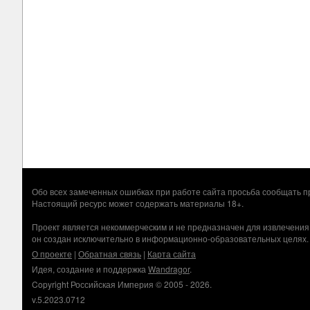
Обо всех замеченных ошибках при работе сайта просьба сообщать
Настоящий ресурс может содержать материалы 18+.
Проект является некоммерческим и не предназначен для извлечения
он создан исключительно в информационно-образовательных целях.
О проекте
|
Обратная связь
|
Карта сайта
Идея, создание и поддержка
Wandragor
.
Copyright Российская Империя © 2005 - 2026.
v.5.2023.0712