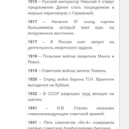
1915
– Русский император Николай II отверг
предложение Дании стать посредником в
мирных переговорах с Германией.
1917
– Начался VI съезд партии
большевиков, который взял курс на
вооруженное восстание.
1917
– В России снят запрет на
деятельность иезуитского ордена.
1919
– Польские войска захватили Минск и
Ровно.
1919
– Советские войска заняли Тюмень.
1920
– Отряд войск барона П.Н. Врангеля
высадился на Кубани.
1932
– В СССР разрешен труд женщин на
шахтах.
1941
– И.В. Сталин назначен
главнокомандующим советской армией.
1941
– Пять самолетов «Ил-4» совершили
первую советскую бомбардировку Берлина.