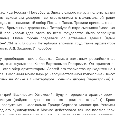
толицы России - Петербурга. Здесь с самого начала получил разви
ным суховатым декором, со стремлением к максимальной рацио
едь, это знаменитый собор Петра и Павла. Трезини принял активно
асти. Временный деревянный Петербург быстро сменился “мазанков
ой планировки (для этого во всем государстве было запрещен
мнем). Облик города создавали общественные здания (Адмир
3—1734 гг.). В облик Петербурга вложили труд такие архитектор
ли, А.Д. Захаров, И. Коробов.
ему преобладает стиль барокко. Самым заметным российским ар
ли, сын скульптора Карло-Бартоломео Растрелли. Он приехал в
стал обер-архитектором. Апогей его творчества приходится на 40
ся: Смольный монастырь (с неосуществленной колокольней высот
овых на Мойке в С.-Петербурге, Большой дворец (перестройка) в
митрий Васильевич Ухтомский. Будучи городским архитектором 
линную (найден недавно во время строительных работ), Крас
о сооружение - колокольня Троице-Сергиева монастыря. Ухтомс
Под его руководством в Москве действовала так называемая “арх
учеников его школы были В.И, Баженов, М.Ф. Казаков, ставшие