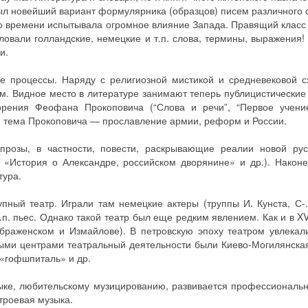
был новейший вариант формулярника (образцов) писем различного
го времени испытывала огромное влияние Запада. Правящий класс
ловали голландские, немецкие и т.п. слова, термины, выражения! 
и.
 процессы. Наряду с религиозной мистикой и средневековой с
м. Видное место в литературе занимают теперь публицистические
орения Феофана Прокоповича (“Слова и речи”, “Первое учение
ая тема Прокоповича — прославление армии, реформ и России.
прозы, в частности, повести, раскрывающие реалии новой рус
 «История о Александре, российском дворянине» и др.). Након
тура.
ный театр. Играли там немецкие актеры (труппы И. Кунста, С-
.п. пьес. Однако такой театр был еще редким явлением. Как и в XVI
еображенском и Измайлове). В петровскую эпоху театром увлекал
ными центрами театральный деятельности были Киево-Могилянска
 «гофшпиталь» и др.
зыке, любительскому музицированию, развивается профессиональ
троевая музыка.