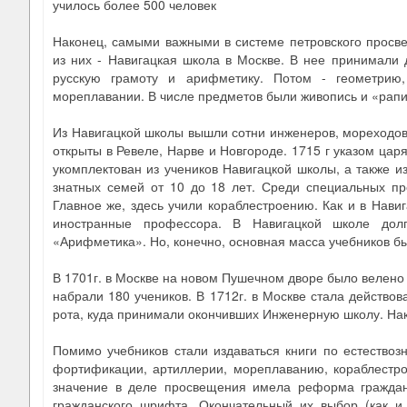
училось более 500 человек
Наконец, самыми важными в системе петровского просв
из них - Навигацкая школа в Москве. В нее принимали д
русскую грамоту и арифметику. Потом - геометрию,
мореплавании. В числе предметов были живопись и «рап
Из Навигацкой школы вышли сотни инженеров, мореходов
открыты в Ревеле, Нарве и Новгороде. 1715 г указом цар
укомплектован из учеников Навигацкой школы, а также и
знатных семей от 10 до 18 лет. Среди специальных пр
Главное же, здесь учили кораблестроению. Как и в Нав
иностранные профессора. В Навигацкой школе долг
«Арифметика». Но, конечно, основная масса учебников б
В 1701г. в Москве на новом Пушечном дворе было велено
набрали 180 учеников. В 1712г. в Москве стала действо
рота, куда принимали окончивших Инженерную школу. Нак
Помимо учебников стали издаваться книги по естествоз
фортификации, артиллерии, мореплаванию, кораблестро
значение в деле просвещения имела реформа граждан
гражданского шрифта. Окончательный их выбор (как 