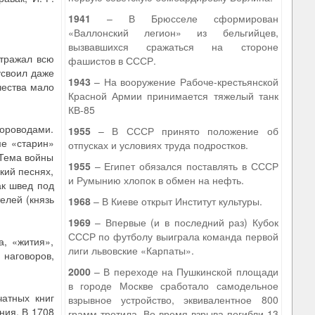
1941
– В Брюсселе сформирован
«Валлонский легион» из бельгийцев,
вызвавшихся сражаться на стороне
отражал всю
фашистов в СССР.
усвоил даже
1943
– На вооружение Рабоче-крестьянской
чества мало
Красной Армии принимается тяжелый танк
КВ-85
хороводами.
1955
– В СССР принято положение об
ме «старин»
отпусках и условиях труда подростков.
. Тема войны
1955
– Египет обязался поставлять в СССР
кий песнях,
и Румынию хлопок в обмен на нефть.
ак швед под
елей (князь
1968
– В Киеве открыт Институт культуры.
1969
– Впервые (и в последний раз) Кубок
СССР по футболу выиграла команда первой
а, «жития»,
лиги львовские «Карпаты».
наговоров,
2000
– В переходе на Пушкинской площади
в городе Москве сработало самодельное
атных книг
взрывное устройство, эквивалентное 800
ния. В 1708
грамм тротила. Во время взрыва погибли 13