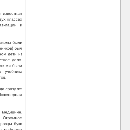
я известная
вух классах
авигации и
 школы были
еников) был
ном дети из
етное дело.
телями были
о учебника
гов.
да сразу же
—Инженерная
, медицине,
ю. Огромное
разцы букв
ая реформа