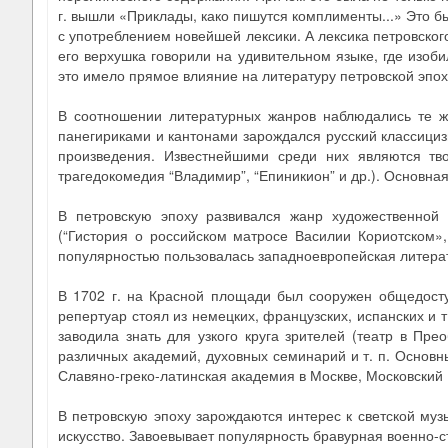
г. вышли «Приклады, како пишутся комплименты...» Это 
с употреблением новейшей лексики. А лексика петровско
его верхушка говорили на удивительном языке, где изоби
это имело прямое влияние на литературу петровской эпох
В соотношении литературных жанров наблюдались те же
панегириками и кантонами зарождался русский классициз
произведения. Известнейшими среди них являются тв
трагедокомедия “Владимир”, “Епиникион” и др.). Основн
В петровскую эпоху развивался жанр художественной 
(“Гистория о российском матросе Василии Кориотском»,
популярностью пользовалась западноевропейская литера
В 1702 г. на Красной площади был сооружен общедоступ
репертуар стоял из немецких, французских, испанских и т
заводила знать для узкого круга зрителей (театр в Пр
различных академий, духовных семинарий и т. п. Основ
Славяно-греко-латинская академия в Москве, Московский
В петровскую эпоху зарождаются интерес к светской му
искусство. Завоевывает популярность бравурная военно-с