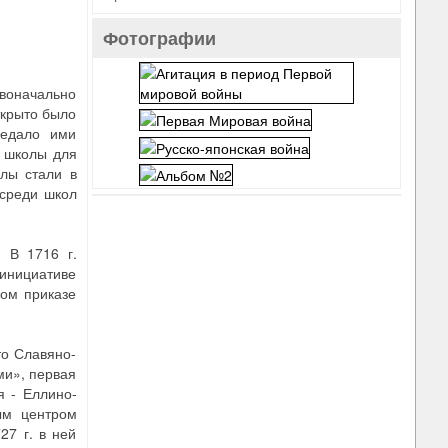
Фотографии
рвоначально
ткрыто было
Ведало ими
е школы для
олы стали в
 среди школ
 В 1716 г.
 инициативе
ком приказе
то Славяно-
ми», первая
я - Еллино-
ым центром
27 г. в ней