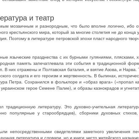
ература и театр
амым мозаичным и разнородным, что было вполне логично, ибо 
го крестьянского мира, который за многие столетия не до конца 
дия. Поэтому в литературе петровской эпохи пласт народного твор
ные языческие празднества с их бурными гуляниями, плясками, 
ародная память запечатлевала эти события в традиционной фор
.п. В них отражены и Полтавская баталия, и взятие Азова, и Нарва
ского солдата и его героизм и жертвенность. В былинах, историчес
игура Петра. Сохранился в фольклоре и «образ врага» («пропал к
 украинском герое Семене Палие), и образы казнокрадов и угнетат
ил традиционную литературу. Это духовно-учительная литератур
но популярные у старообрядцев), сборники духовных стихов, 
были непосредственными свидетелями заметного увеличения печ
учная литература и словари, но и книги чисто житейского назначе