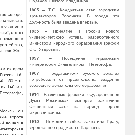
Орденом Святого Владимира.
1805
– Т.С. Кондратьев стал городским
тие северо-
архитектором Воронежа. В городе эта
нальности.
должность была введена впервые.
е участие в
1835
– Принятие в России нового
ым”, а этот
университетского устава, разработанного
о каменное
министром народного образования графом
алтейство,
С.С. Уваровым.
ы, как Жан-
1897
– Посещение германским
императором Вильгельмом II Петергофа.
хитектором
1907
– Представители русского Земства
 Россию 16-
потребовали от правительства введения
 - 50-е гг.
всеобщего обязательного образования.
ой 140 м!),
 Петергофе,
1914
– Различные фракции Государственной
Думы Российской империи заключили
Священный союз на период Первой
Москвы, он
мировой войны.
ные ворота
1915
– Немецкие войска захватили Прагу,
кий вошел в
укрепленное предместье Варшавы.
итекторская
 едва ли не