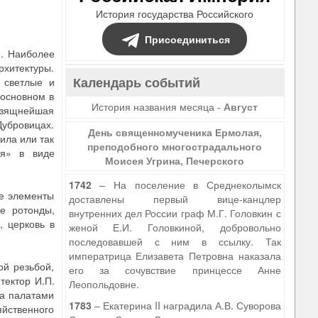
История государства Российского
Присоединиться
е. Наиболее
архитектуры.
Календарь событий
 светлые и
 основном в
История названия месяца -
Август
 изящнейшая
Дубровицах.
День священномученика Ермолая,
ила или так
преподобного многострадального
ля» в виде
Моисея Угрина, Печерского
1742
– На поселение в Среднеколымск
ые элементы
доставлены первый вице-канцлер
е ротонды,
внутренних дел России граф М.Г. Головкин с
, церковь в
женой Е.И. Головкиной, добровольно
последовавшей с ним в ссылку. Так
императрица Елизавета Петровна наказала
й резьбой,
его за сочувствие принцессе Анне
тектор И.П.
Леопольдовне.
на палатами
1783
– Екатерина II наградила А.В. Суворова
яйственного