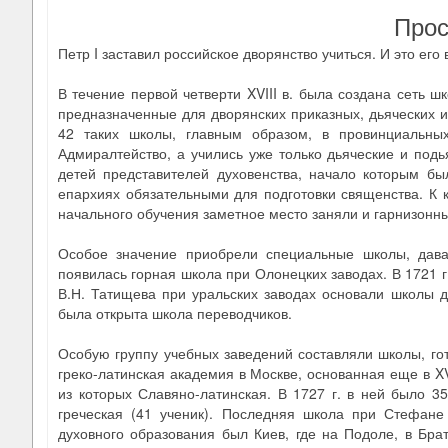
Прос
Петр I заставил российское дворянство учиться. И это ег
В течение первой четверти XVIII в. была создана сеть 
предназначенные для дворянских приказных, дьяческих и 
42 таких школы, главным образом, в провинциальны
Адмиралтейство, а учились уже только дьяческие и под
детей представителей духовенства, начало которым бы
епархиях обязательными для подготовки священства. К к
начального обучения заметное место заняли и гарнизонны
Особое значение приобрели специальные школы, дав
появилась горная школа при Олонецких заводах. В 1721 
В.Н. Татищева при уральских заводах основали школы д
была открыта школа переводчиков.
Особую группу учебных заведений составляли школы, го
греко-латинская академия в Москве, основанная еще в XV
из которых Славяно-латинская. В 1727 г. в ней было 35
греческая (41 ученик). Последняя школа при Стефан
духовного образования был Киев, где на Подоле, в Бра