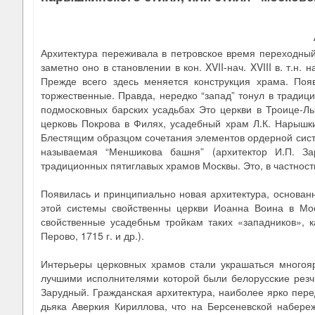
Архитектура переживала в петровское время переходный
заметно оно в становлении в кон. XVII-нач. XVIII в. т.н.
Прежде всего здесь меняется конструкция храма. Поя
торжественные. Правда, нередко “запад” тонул в тради
подмосковных барских усадьбах Это церкви в Троице-Лы
церковь Покрова в Филях, усадебный храм Л.К. Нарышк
Блестящим образцом сочетания элементов ордерной систе
называемая “Меншикова башня” (архитектор И.П. З
традиционных пятиглавых храмов Москвы. Это, в частност
Появилась и принципиально новая архитектура, основан
этой системы свойственны церкви Иоанна Воина в Мо
свойственные усадебньм тройкам таких «западников», ка
Перово, 1715 г. и др.).
Интерьеры церковных храмов стали украшаться многоя
лучшими исполнителями которой были белорусские резчи
Зарудный. Гражданская архитектура, наиболее ярко пер
дьяка Аверкия Кириллова, что на Берсеневской набере