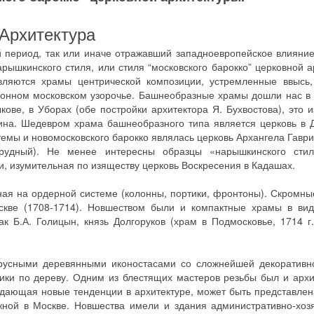
Архитектура
 период, так или иначе отражавший западноевропейское влияни
 нарышкинского стиля, или стиля “московского барокко” церковной 
вляются храмы центрической композиции, устремленные ввысь,
ционном московском узорочье. Башнеобразные храмы дошли нас в
кове, в Уборах (обе постройки архитектора Я. Бухвостова), это
ина. Шедевром храма башнеобразного типа является церковь в 
мы и новомосковского барокко являлась церковь Архангела Гаври
арудный). Не менее интересны образцы «нарышкинского сти
и, изумительная по изяществу церковь Воскресения в Кадашах.
ная на ордерной системе (колонны, портики, фронтоны). Скромн
скве (1708-1714). Новшеством были и компактные храмы в вид
к Б.А. Голицын, князь Долгоруков (храм в Подмосковье, 1714 г.
русными деревянными иконостасами со сложнейшей декоративно
ки по дереву. Одним из блестящих мастеров резьбы был и архи
едающая новые тенденции в архитектуре, может быть представле
жной в Москве. Новшества имели и здания административно-хоз