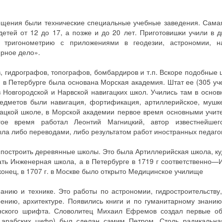
ещения были технические специальные учебные заведения. Сама
етей от 12 до 17, а позже и до 20 лет. Приготовишки учили в д
 тригонометрию с приложениями в геодезии, астрономии, н
ирное дело».
, гидрографов, топографов, бомбардиров и т.п. Вскоре подобные
я в Петербурге была основана Морская академия. Штат ее (305 уч
з Новгородской и Нарвской навигацких школ. Учились там в основ
едметов были навигация, фортификация, артиллерийское, мушк
игацкой школе, в Морской академии первое время основными учи
ое время работал Леонтий Магницкий, автор известнейшег
ыла либо переводами, либо результатом работ иностранных педаго
 построить деревянные школы. Это была Артиллерийская школа, ку
вать Инженерная школа, а в Петербурге в 1719 г соответственно
онец, в 1707 г. в Москве было открыто Медицинское училище
нанию и технике. Это работы по астрономии, гидростроительству
ению, архитектуре. Появились книги и по гуманитарному знани
ского шрифта. Словолитец Михаил Ефремов создал первые об
и арабских цифр) был сделан самим Петром. Столь радикальн