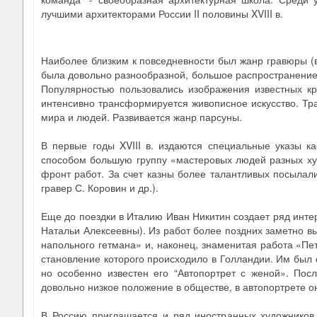
лучшими архитекторами России II половины XVIII в.
Наиболее близким к повседневности был жанр гравюры (в
была довольно разнообразной, большое распространение
Популярностью пользовались изображения известных кре
интенсивно трансформируется живописное искусство. Тр
мира и людей. Развивается жанр парсуны.
В первые годы XVIII в. издаются специальные указы к
способом большую группу «мастеровых людей разных худ
фронт работ. За счет казны более талантливых посылали
гравер С. Коровин и др.).
Еще до поездки в Италию Иван Никитин создает ряд инт
Натальи Алексеевны). Из работ более поздних заметно в
напольного гетмана» и, наконец, знаменитая работа «П
становление которого происходило в Голландии. Им был с
но особенно известен его “Автопортрет с женой». Пос
довольно низкое положение в обществе, в автопортрете 
В Россию приглашается и ряд иностранных художников, 