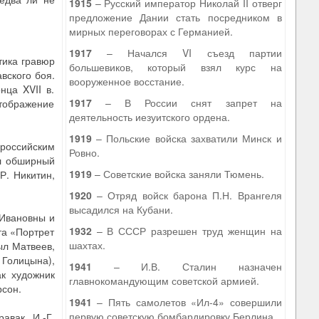
1915
– Русский император Николай II отверг
предложение Дании стать посредником в
мирных переговорах с Германией.
1917
– Начался VI съезд партии
тика гравюр
большевиков, который взял курс на
вского боя.
вооруженное восстание.
нца XVII в.
1917
– В России снят запрет на
отображение
деятельность иезуитского ордена.
1919
– Польские войска захватили Минск и
 российским
Ровно.
ыл обширный
1919
– Советские войска заняли Тюмень.
Р. Никитин,
1920
– Отряд войск барона П.Н. Врангеля
высадился на Кубани.
 Ивановны и
1932
– В СССР разрешен труд женщин на
та «Портрет
шахтах.
ыл Матвеев,
 Голицына),
1941
– И.В. Сталин назначен
ак художник
главнокомандующим советской армией.
рсон.
1941
– Пять самолетов «Ил-4» совершили
первую советскую бомбардировку Берлина.
авак, И.-Г.