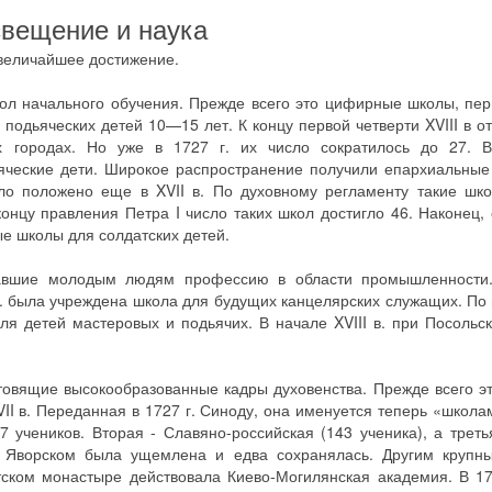
вещение и наука
о величайшее достижение.
школ начального обучения. Прежде всего это цифирные школы, пе
подьяческих детей 10—15 лет. К концу первой четверти XVIII в о
х городах. Но уже в 1727 г. их число сократилось до 27. 
ьяческие дети. Широкое распространение получили епархиальны
ло положено еще в XVII в. По духовному регламенту такие шк
онцу правления Петра I число таких школ достигло 46. Наконец,
е школы для солдатских детей.
авшие молодым людям профессию в области промышленности.
г. была учреждена школа для будущих канцелярских служащих. По
ля детей мастеровых и подьячих. В начале XVIII в. при Посольс
товящие высокообразованные кадры духовенства. Прежде всего э
II в. Переданная в 1727 г. Синоду, она именуется теперь «школа
7 учеников. Вторая - Славяно-российская (143 ученика), а треть
е Яворском была ущемлена и едва сохранялась. Другим крупн
тском монастыре действовала Киево-Могилянская академия. В 17