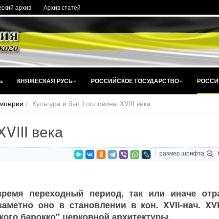
ский архив
Архив статей
Ь
КНЯЖЕСКАЯ РУСЬ
РОССИЙСКОЕ ГОСУДАРСТВО
РОССИ
империи
Культура и быт I половины XVIII века
VIII века
размер шрифта
время переходный период, так или иначе от
метно оно в становлении в кон. XVII-нач. XVIII
кого барокко" церковной архитектуры.