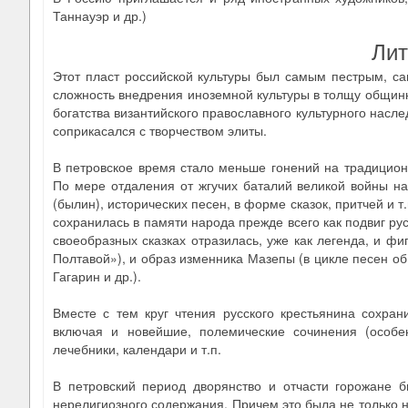
Таннауэр и др.)
Лит
Этот пласт российской культуры был самым пестрым, с
сложность внедрения иноземной культуры в толщу общинно
богатства византийского православного культурного насле
соприкасался с творчеством элиты.
В петровское время стало меньше гонений на традицион
По мере отдаления от жгучих баталий великой войны н
(былин), исторических песен, в форме сказок, притчей и т
сохранилась в памяти народа прежде всего как подвиг рус
своеобразных сказках отразилась, уже как легенда, и ф
Полтавой»), и образ изменника Мазепы (в цикле песен об
Гагарин и др.).
Вместе с тем круг чтения русского крестьянина сохран
включая и новейшие, полемические сочинения (особен
лечебники, календари и т.п.
В петровский период дворянство и отчасти горожане 
нерелигиозного содержания. Причем это была не только на