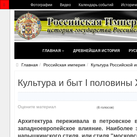
Фотографии
Видео
Календарь событий
Историче
ГЛАВНАЯ
ДРЕВНЕЙШАЯ ИСТОРИЯ
РУС
Главная
Российская империя
Культура Российской 
Культура и быт I половины X
Оцените материал
(6 голосов)
Архитектура переживала в петровское 
западноевропейское влияние. Наиболее за
нарышкинского стиля, или стиля "московс