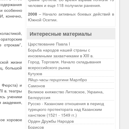
 содержания
человек и еще 118 получили ранения.
 и особенно
2008
– Начало активных боевых действий в
И, конечно,
Южной Осетии.
Интересные материалы
холастикой,
 ораторские
Царствование Павла I
 отрокам”,
Борьба народов нашей страны с
иноземными захватчиками в XIII в.
Город. Торговля. Начало складывания
ской жизни
всероссийского рынка
ец, большой
Кутузов
Яйцо-часы герцогини Марлбро
. Фюрста) и
Самонов
I в. театры
Великое княжество Литовское, Украина,
ись ученики
Белоруссия
я академия,
Русско - Казанские отношения в период
турецкого протектората над Казанским
ханством (1521 - 1549 гг.)
ное хоровое
Орден Дружбы Народов
Борисов