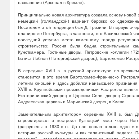
назначения (Арсенал в Кремле).
Принципиально новая архитектура создала основу новой с
немецкий (голландской) вариант барокко со сдержан
Носителем этой тенденции был Д. Трезини. В первую очер
планировке Петербурга, в частности, его Васильевской ч
последний уступил место каменному городу регулярн
строительство: Россия была бедна строительным ка
Кунсткамера, Гостиные дворы, Петровские коллегии 172
Батист Леблон (Петергофский дворец), Бартоломео Растрел
В середине XVIII в. в русской архитектуре по-прежн
становится в это время Бартоломео-Франческо Растрел
летним юношей и здесь добился наивысшего признания - 
XVIII в. Крупнейшими произведениями Растрелли являют
Екатерининский дворец в Царском Селе, дворец Строган
Андреевская церковь и Мариинский дворец в Киеве.
Замечательным архитектором середины XVIII в. был Д
спроектировал и построил Кузнецкий мост через Нег
(разрушены в 1930-х гг. До нас дошло только одно ег
историю русской культуры и как талантливый педагог. 
команда” - своеобразная архитектурная школа. Среди 