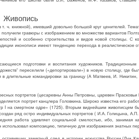
Живопись
 т. ч. книжной), имевший довольно большой круг ценителей. Тема
 получили гравюры с изображением во множестве вариантов Полта
постей и особенно строительства и видов новой столицы. С ко
адиции иконописи имеют тенденцию перехода в реалистическое 
асающиеся подготовки и воспитания художников. Традиционным
ожеств” переселили («депортировали») в новую столицу, где 6
 в длительные командировки за границу (А Матвеев, И. Никитин, 
ересных портретов (цесаревны Анны Петровны, царевен Прасковьи
ыделяется портрет канцлера Головкина. Широко известна его рабо
етр I на смертном одре» (1725). Вторым виднейшим живописцем б
оздан ряд остро индивидуальных портретов ( И.А. Голицына, А.П.
ледняя работа удивляет социальной смелостью, ибо, занимая к
он использовал композицию, типичную для изображения знатных пе
оставивших заметный след в истории искусства России.(Луи Кар