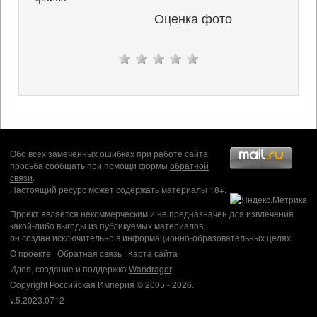
Оценка фото
Обо всех замеченных ошибках при работе сайта
просьба сообщать при помощи формы
обратной
связи
.
Настоящий ресурс может содержать материалы 18+.
Проект является некоммерческим и не предназначен для извлечения
какой-либо выгоды из публикуемых материалов,
он создан исключительно в информационно-образовательных целях.
О проекте
|
Обратная связь
|
Карта сайта
Идея, создание и поддержка
Wandragor
.
Copyright Российская Империя © 2005 - 2026.
v.5.2023.0712