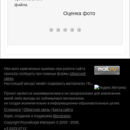
файла
Оценка фото
Обо всех замеченных ошибках при работе сайта
просьба сообщать при помощи формы
обратной
связи
.
Настоящий ресурс может содержать материалы 18+.
Проект является некоммерческим и не предназначен для извлечения
какой-либо выгоды из публикуемых материалов,
он создан исключительно в информационно-образовательных целях.
О проекте
|
Обратная связь
|
Карта сайта
Идея, создание и поддержка
Wandragor
.
Copyright Российская Империя © 2005 - 2026.
v.5.2023.0712