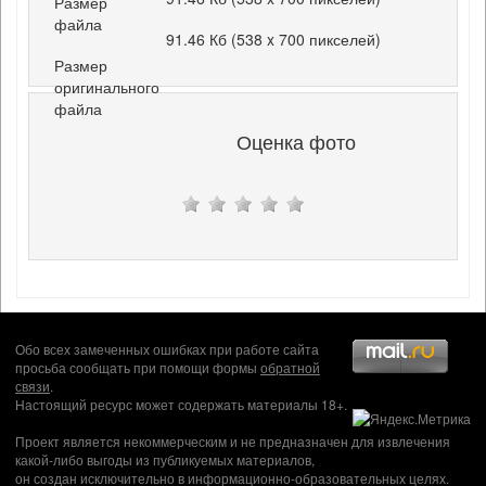
Размер
файла
91.46 Кб (538 x 700 пикселей)
Размер
оригинального
файла
Оценка фото
Обо всех замеченных ошибках при работе сайта
просьба сообщать при помощи формы
обратной
связи
.
Настоящий ресурс может содержать материалы 18+.
Проект является некоммерческим и не предназначен для извлечения
какой-либо выгоды из публикуемых материалов,
он создан исключительно в информационно-образовательных целях.