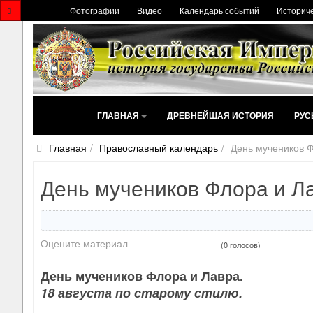
Фотографии
Видео
Календарь событий
Историче
ГЛАВНАЯ
ДРЕВНЕЙШАЯ ИСТОРИЯ
РУС
Главная
Православный календарь
День мучеников 
День мучеников Флора и Л
Оцените материал
(0 голосов)
День мучеников Флора и Лавра.
18 августа по старому стилю.