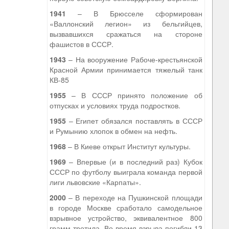
1941
– В Брюсселе сформирован
«Валлонский легион» из бельгийцев,
вызвавшихся сражаться на стороне
фашистов в СССР.
1943
– На вооружение Рабоче-крестьянской
Красной Армии принимается тяжелый танк
КВ-85
1955
– В СССР принято положение об
отпусках и условиях труда подростков.
1955
– Египет обязался поставлять в СССР
и Румынию хлопок в обмен на нефть.
1968
– В Киеве открыт Институт культуры.
1969
– Впервые (и в последний раз) Кубок
СССР по футболу выиграла команда первой
лиги львовские «Карпаты».
2000
– В переходе на Пушкинской площади
в городе Москве сработало самодельное
взрывное устройство, эквивалентное 800
грамм тротила. Во время взрыва погибли 13