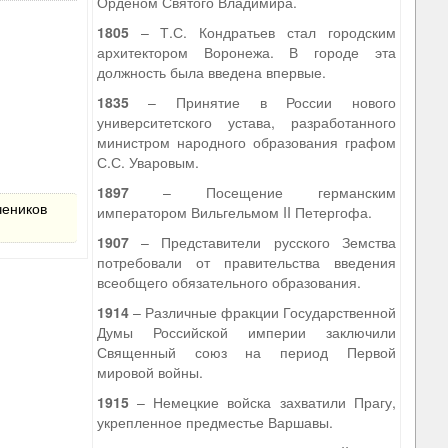
Орденом Святого Владимира.
1805
– Т.С. Кондратьев стал городским
архитектором Воронежа. В городе эта
должность была введена впервые.
1835
– Принятие в России нового
университетского устава, разработанного
министром народного образования графом
С.С. Уваровым.
1897
– Посещение германским
чеников
императором Вильгельмом II Петергофа.
1907
– Представители русского Земства
потребовали от правительства введения
всеобщего обязательного образования.
1914
– Различные фракции Государственной
Думы Российской империи заключили
Священный союз на период Первой
мировой войны.
1915
– Немецкие войска захватили Прагу,
укрепленное предместье Варшавы.