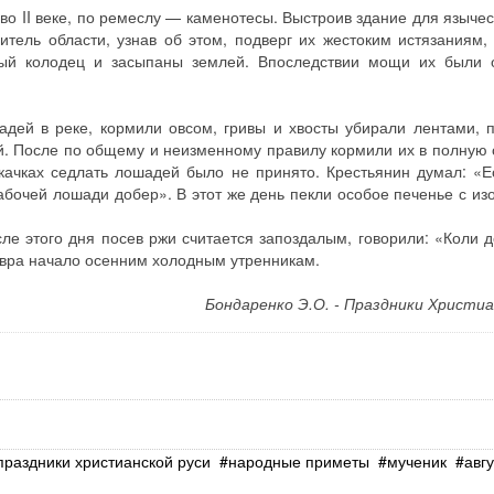
о II веке, по ремеслу — каменотесы. Выстроив здание для язычес
итель области, узнав об этом, подверг их жестоким истязаниям,
ый колодец и засыпаны землей. Впоследствии мощи их были 
ей в реке, кормили овсом, гривы и хвосты убирали лентами, 
й. После по общему и неизменному правилу кормили их в полную с
скачках седлать лошадей было не принято. Крестьянин думал: «
абочей лошади добер». В этот же день пекли особое печенье с и
сле этого дня посев ржи считается запоздалым, говорили: «Коли 
авра начало осенним холодным утренникам.
Бондаренко Э.О. - Праздники Христиа
праздники христианской руси
народные приметы
мученик
авгу