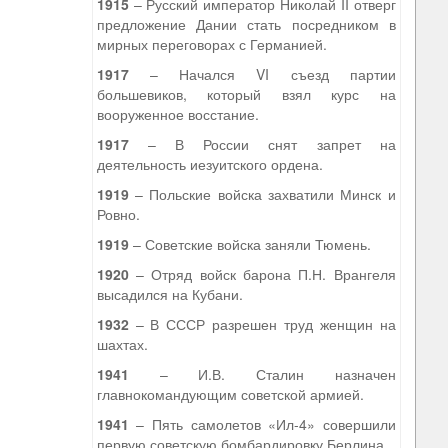
1915
– Русский император Николай II отверг
предложение Дании стать посредником в
мирных переговорах с Германией.
1917
– Начался VI съезд партии
большевиков, который взял курс на
вооруженное восстание.
1917
– В России снят запрет на
деятельность иезуитского ордена.
1919
– Польские войска захватили Минск и
Ровно.
1919
– Советские войска заняли Тюмень.
1920
– Отряд войск барона П.Н. Врангеля
высадился на Кубани.
1932
– В СССР разрешен труд женщин на
шахтах.
1941
– И.В. Сталин назначен
главнокомандующим советской армией.
1941
– Пять самолетов «Ил-4» совершили
первую советскую бомбардировку Берлина.