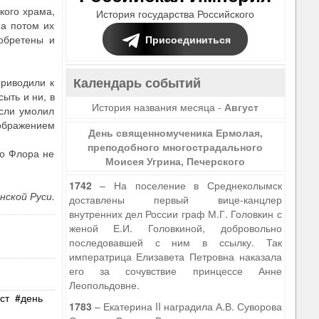
кого храма,
История государства Российского
 а потом их
Присоединиться
обретены и
Календарь событий
приводили к
ыть и ни, в
История названия месяца -
Август
Если умолил
зображением
День священномученика Ермолая,
преподобного многострадального
до Флора не
Моисея Угрина, Печерского
1742
– На поселение в Среднеколымск
нской Руси.
доставлены первый вице-канцлер
внутренних дел России граф М.Г. Головкин с
женой Е.И. Головкиной, добровольно
последовавшей с ним в ссылку. Так
императрица Елизавета Петровна наказала
его за сочувствие принцессе Анне
Леопольдовне.
ст
день
1783
– Екатерина II наградила А.В. Суворова