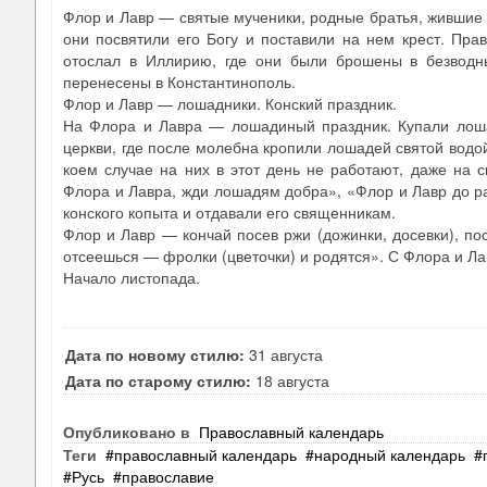
Флор и Лавр — святые мученики, родные братья, жившие в
они посвятили его Богу и поставили на нем крест. Прав
отослал в Иллирию, где они были брошены в безводн
перенесены в Константинополь.
Флор и Лавр — лошадники. Конский праздник.
На Флора и Лавра — лошадиный праздник. Купали лошад
церкви, где после молебна кропили лошадей святой водо
коем случае на них в этот день не работают, даже на 
Флора и Лавра, жди лошадям добра», «Флор и Лавр до р
конского копыта и отдавали его священникам.
Флор и Лавр — кончай посев ржи (дожинки, досевки), по
отсеешься — фролки (цветочки) и родятся». С Флора и Л
Начало листопада.
Дата по новому стилю:
31 августа
Дата по старому стилю:
18 августа
Опубликовано в
Православный календарь
Теги
православный календарь
народный календарь
Русь
православие