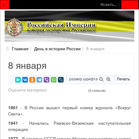
Искать...
Главная
День в истории России
8 января
8 января
размер шрифта
Печать
Оцените материал
(0 голосов)
1861
- В России вышел первый номер журнала «Вокруг
Света».
1941
- Началась Ржевско-Вяземская наступательная
операция.
1977
- В столице СССР городе Москве осуществлена серия