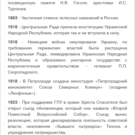
посвященную памяти Н.В. Гоголя, арестован И.С.
Тургенев.
1863
- Частичная отмена телесных наказаний в России.
1918
- Центральная Рада приняла конституцию Украинской
Народной Республики, которая так и не вступила в силу.
1918
- Немецкие войска оккупировали Украину, по
требованию германских властей была распущена
Центральная Рада, ликвидирована Украинская Народная
Республика и образовано унитарное государство с
марионеточным правительством - гетманат П.П.
Скоропадского.
1918
- В Петрограде создана киностудия «Петроградский
кинокомитет Союза Северных Коммун» (позднее
«Ленфильм»).
1923
- При поддержке ГПУ в храме Христа Спасителя был
открыт съезд обновленцев, который они назвали «Второй
Поместный Всероссийский Собор». Съезд вынес
резолюцию, которая декларировала лояльность советской
власти, низложение «бывшего патриарха» Тихона и
упразднение патриаршества.