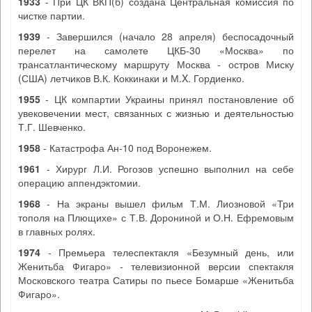
1933
- При ЦК ВКП(б) создана Центральная комиссия по
чистке партии.
1939
- Завершился (начало 28 апреля) беспосадочный
перелет на самолете ЦКБ-30 «Москва» по
трансатлантическому маршруту Москва - остров Миску
(США) летчиков В.К. Коккинаки и М.X. Гордиенко.
1955
- ЦК компартии Украины принял постановление об
увековечении мест, связанных с жизнью и деятельностью
Т.Г. Шевченко.
1958
- Катастрофа Ан-10 под Воронежем.
1961
- Хирург Л.И. Рогозов успешно выполнил на себе
операцию аппендэктомии.
1968
- На экраны вышел фильм Т.М. Лиозновой «Три
тополя на Плющихе» с Т.В. Дорониной и О.Н. Ефремовым
в главных ролях.
1974
- Премьера телеспектакля «Безумный день, или
Женитьба Фигаро» - телевизионной версии спектакля
Московского театра Сатиры по пьесе Бомарше «Женитьба
Фигаро».