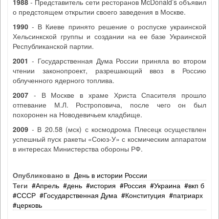
1988
- Представитель сети ресторанов McDonald’s объявил
о предстоящем открытии своего заведения в Москве.
1990
- В Киеве принято решение о роспуске украинской
Хельсинкской группы и создании на ее базе Украинской
Республиканской партии.
2001
- Государственная Дума России приняла во втором
чтении законопроект, разрешающий ввоз в Россию
облученного ядерного топлива.
2007
- В Москве в храме Христа Спасителя прошло
отпевание М.Л. Ростроповича, после чего он был
похоронен на Новодевичьем кладбище.
2009
- В 20.58 (мск) с космодрома Плесецк осуществлен
успешный пуск ракеты «Союз-У» с космическим аппаратом
в интересах Министерства обороны РФ.
Опубликовано в
День в истории России
Теги
Апрель
день
история
Россия
Украина
вкп б
СССР
Государственная Дума
Конституция
патриарх
церковь