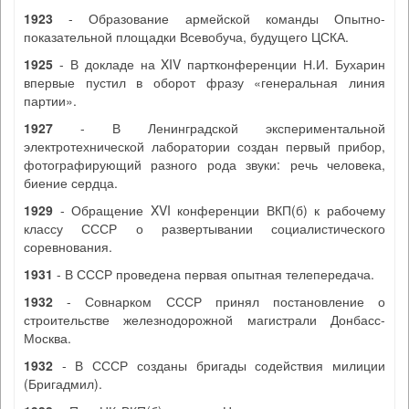
1923
- Образование армейской команды Опытно-
показательной площадки Всевобуча, будущего ЦСКА.
1925
- В докладе на XIV партконференции Н.И. Бухарин
впервые пустил в оборот фразу «генеральная линия
партии».
1927
- В Ленинградской экспериментальной
электротехнической лаборатории создан первый прибор,
фотографирующий разного рода звуки: речь человека,
биение сердца.
1929
- Обращение XVI конференции ВКП(б) к рабочему
классу СССР о развертывании социалистического
соревнования.
1931
- В СССР проведена первая опытная телепередача.
1932
- Совнарком СССР принял постановление о
строительстве железнодорожной магистрали Донбасс-
Москва.
1932
- В СССР созданы бригады содействия милиции
(Бригадмил).