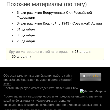
Похожие материалы (по тегу)
Знаки различия Вооруженных Сил Российской
Федерации
Знаки различия Красной (с 1943 - Советской) Армии
31 декабря
30 декабря
29 декабря
Другие материалы в этой категории:
« 28 апреля
30 апреля »
Обо всех замеченных ошибках при работе сайта
просьба сообщать при помощи формы
обратной
связи
.
Настоящий ресурс может содержать материалы 18+.
Проект является некоммерческим и не предназначен для извлечения
какой-либо выгоды из публикуемых материалов,
он создан исключительно в информационно-образовательных целях.
О проекте
|
Обратная связь
|
Карта сайта