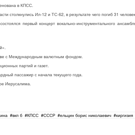
менована в КПСС.
ти столкнулись Ил-12 и ТС-62, в результате чего погиб 31 человек
 состоялся первый концерт вокально-инструментального ансамб
й».
стве с Международным валютным фондом.
иционных партий и газет.
рдный пассажир с начала текущего года.
тре Иерусалима.
аина
вкп б
КПСС
СССР
ельцин борис николаевич
киргизия