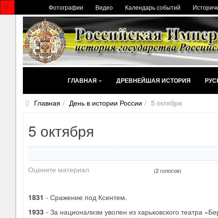
Фотографии
Видео
Календарь событий
Историче
ГЛАВНАЯ
ДРЕВНЕЙШАЯ ИСТОРИЯ
РУС
Главная
День в истории России
5 октября
5 октября
Оцените материал
(2 голосов)
1831
- Сражение под Ксентем.
1933
- За национализм уволен из харьковского театра «Бер