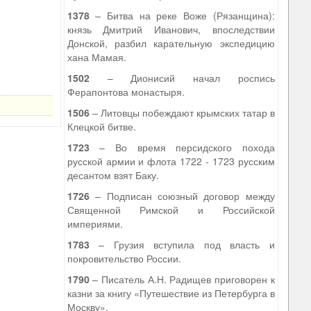
1378
– Битва на реке Воже (Рязанщина):
князь Дмитрий Иванович, впоследствии
Донской, разбил карательную экспедицию
хана Мамая.
1502
– Дионисий начал роспись
Ферапонтова монастыря.
1506
– Литовцы побеждают крымских татар в
Клецкой битве.
1723
– Во время персидского похода
русской армии и флота 1722 - 1723 русским
десантом взят Баку.
1726
– Подписан союзный договор между
Священной Римской и Российской
империями.
1783
– Грузия вступила под власть и
покровительство России.
1790
– Писатель А.Н. Радищев приговорен к
казни за книгу «Путешествие из Петербурга в
Москву».