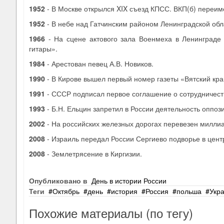
1952
- В Москве открылся XIX съезд КПСС. ВКП(б) переи
1952
- В небе над Гатчинским районом Ленинградской облас
1966
- На сцене актового зала Военмеха в Ленинграде
гитары».
1984
- Арестован певец А.В. Новиков.
1990
- В Кирове вышел первый номер газеты «Вятский кра
1991
- СССР подписал первое соглашение о сотрудниче
1993
- Б.Н. Ельцин запретил в России деятельность оппоз
2002
- На российских железных дорогах перевезен миллиа
2008
- Израиль передал России Сергиево подворье в цен
2008
- Землетрясение в Киргизии.
Опубликовано в
День в истории России
Теги
Октябрь
день
история
Россия
польша
Укр
Похожие материалы (по тегу)