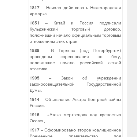
1817
– Начала действовать Нижегородская
ярмарка.
1851
– Китай и Россия подписали
Кульджинский торговый договор,
положивший начало официальным торговым
отношениям этих стран.
1888
– В Тярлево (под Петербургом)
проведены соревнования по бегу,
положившие начало российской легкой
атлетике.
1905
– Закон об учреждении
законосовещательной Государственной
Думы.
1914
– Объявление Австро-Венгрией войны
России.
1915
– «Атака мертвецов» под крепостью
Осовец.
1917
– Сформировано второе коалиционное
Временное правительство под