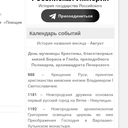
История государства Российского
.
Присоединиться
ля «Поющие
Календарь событий
История названия месяца -
Август
День мученицы Христины, благотворных
князей Бориса и Глеба, преподобного
Поликарпа, архимандрита Печерского
988
– Крещение Руси, принятие
христианства киевским князем Владимиром I
Святославичем.
1181
– Новгородская дружина основала
первый русский город на Вятке - Никулицын.
1192
– Новгородским архиепископом
Григорием освящена церковь во имя
Преображения Господня в Варлаамо-
Хутынском монастыре.