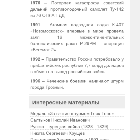
1976
– Потерпел катастрофу советский
дальний противолодочный самолет Ту-142
из 76 ОПЛАП ДД.
1991
– Атомная подводная лодка К-407
«Новомосковск» впервые в мире провела
залп 16 межконтинентальных
баллистических ракет Р-29РМ - операция
«Бегемот-2».
1992
– Правительство России потребовало у
прибалтийских республик 7,7 млрд долларов
в обмен на вывод российских войск.
1996
– Чеченские боевики начинают штурм
города Грозный.
Интересные материалы
Медаль «За взятие штурмом Геок-Тепе»
Салтыков Николай Иванович
Русско - турецкая война (1828 - 1829)
Никита Сергеевич Хрущёв
Политический кризис осени 1993 года