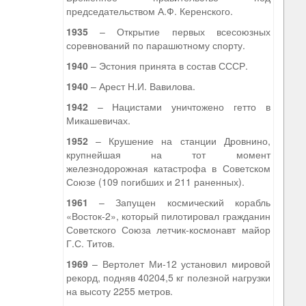
председательством А.Ф. Керенского.
1935
– Открытие первых всесоюзных
соревнований по парашютному спорту.
1940
– Эстония принята в состав СССР.
1940
– Арест Н.И. Вавилова.
1942
– Нацистами уничтожено гетто в
Микашевичах.
1952
– Крушение на станции Дровнино,
крупнейшая на тот момент
железнодорожная катастрофа в Советском
Союзе (109 погибших и 211 раненных).
1961
– Запущен космический корабль
«Восток-2», который пилотировал гражданин
Советского Союза летчик-космонавт майор
Г.С. Титов.
1969
– Вертолет Ми-12 установил мировой
рекорд, подняв 40204,5 кг полезной нагрузки
на высоту 2255 метров.