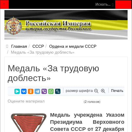
Искать...
Главная
СССР
Ордена и медали СССР
Медаль «За трудовую доблесть»
Медаль «За трудовую
доблесть»
размер шрифта
Печать
Оцените материал
(2 голосов)
Медаль учреждена Указом
Президиума Верховного
Совета СССР от 27 декабря