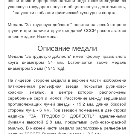
воспитанию и профессиональной подготовке молодежи, за
успешную государственную и общественную деятельность;
* за успехи в области физической культуры и спорта.
Медаль "За трудовую доблесть" носится на левой стороне
груди и при наличии других медалей СССР располагается
после медали Нахимова.
Описание медали
Медаль "За трудовую доблесть" имеет форму правильного
круга диаметром 34 мм. Встречается также медаль
диаметром 35 мм (1945 год).
На лицевой стороне медали в верхней части изображена
пятиконечная рельефная звезда, покрытая рубиново-
красной эмалью, в центре которой расположены
серебряные серп и молот. Расстояние между вершинами
противолежащих лучей звезды - 19,2 мм, длина боковой
стороны луча - 6 мм. Под звездой помещена в две строки
надпись "ЗА ТРУДОВУЮ ДОБЛЕСТЬ" вдавленными
буквами высотой 2,8 мм, покрытыми рубиново-красной
эмалью. В нижней части медали расположена рельефная
надпись "СССР". Высота букв надписи - 3,3 мм.