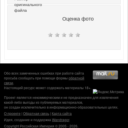
оригинального
файла
Оценка фото
Обо всех замеченных ошибках при работе сайта
просьба сообщать при помощи формы
обратной
связи
.
Настоящий ресурс может содержать материалы 18+.
Проект является некоммерческим и не предназначен для извлечения
какой-либо выгоды из публикуемых материалов,
он создан исключительно в информационно-образовательных целях.
О проекте
|
Обратная связь
|
Карта сайта
Идея, создание и поддержка
Wandragor
.
Copyright Российская Империя © 2005 - 2026.