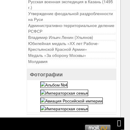
Русская военная экспедиция в Казань (1495
г.)
Утверждение феодальной раздробленности
на Руси
Административно-территориальное деление
РСФСР
Владимир Ильич Ленин (Ульянов)
Юбилейная медаль «ХХ лет Рабоче-
Крестьянской Красной Армии»
Медаль «За оборону Москвы»
Молдавия
Фотографии