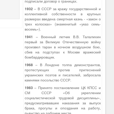
подписали договор о границах.
1932
– В СССР за кражу государственной и
коллективной собственности в крупных
размерах введена смертная казнь - «закон о
трех колосках» (знаменитый «указ семь-
восемь»).
1941
– Военный летчик В.В. Талалихин
первый за Великую Отечественную войну
произвел таран в ночном воздушном бою,
сбив на подступах к Москве вражеский
бомбардировщик.
1968
– В Лондоне толпа демонстрантов,
протестующих против притеснений
украинских поэтов и писателей, забросала
камнями посольство СССР.
1983
– Принято постановление ЦК КПСС и
СМ СССР «Об укреплении
социалистической трудовой дисциплины»,
предусматривавшее наказания за выпуск
брака, прогулы и опоздания на работу,
пьянство на рабочем месте.