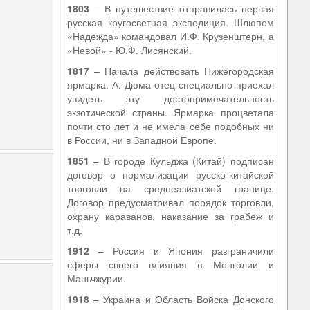
1803
– В путешествие отправилась первая
русская кругосветная экспедиция. Шлюпом
«Надежда» командовал И.Ф. Крузенштерн, а
«Невой» - Ю.Ф. Лисянский.
1817
– Начала действовать Нижегородская
ярмарка. А. Дюма-отец специально приехал
увидеть эту достопримечательность
экзотической страны. Ярмарка процветала
почти сто лет и не имела себе подобных ни
в России, ни в Западной Европе.
1851
– В городе Кульджа (Китай) подписан
договор о нормализации русско-китайской
торговли на среднеазиатской границе.
Договор предусматривал порядок торговли,
охрану караванов, наказание за грабеж и
т.д.
1912
– Россия и Япония разграничили
сферы своего влияния в Монголии и
Маньчжурии.
1918
– Украина и Область Войска Донского