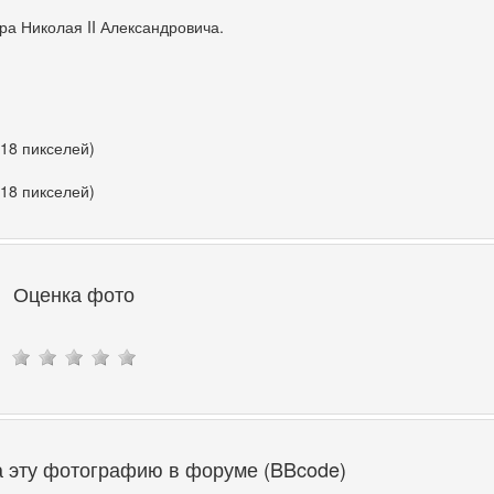
а Николая II Александровича.
418 пикселей)
418 пикселей)
Оценка фото
а эту фотографию в форуме (BBcode)