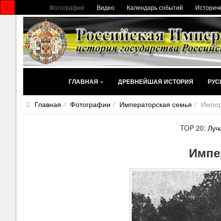
Фотографии
Видео
Календарь событий
Историче
ГЛАВНАЯ
ДРЕВНЕЙШАЯ ИСТОРИЯ
РУС
Главная
Фотографии
Императорская семья
Импер
TOP 20:
Луч
Импе