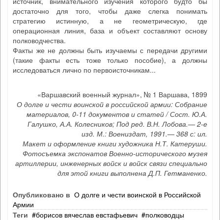
источник, внимательного изучения которого будто бы
достаточно для того, чтобы даже слегка понимать
стратегию истинную, а не геометрическую, где
операционная линия, база и объект составляют основу
полководчества.
Факты же не должны быть изучаемы с передачи другими
(такие факты есть тоже только пособие), а должны
исследоваться лично по первоисточникам...
«Варшавский военный журнал», № 1 Варшава, 1899
О долге и чести воинской в российской армии: Собрание
материалов, 0-11 документов и статей / Сост. Ю.А.
Галушко, А.А. Колесников; Под ред. В.Н. Лобова.— 2-е
изд. М.: Воениздат, 1991.— 368 с: ил.
Макет и оформление книги художника Н.Т. Катеруши.
Фотосъемка экспонатов Военно-исторического музея
артиллерии, инженерных войск и войск связи специально
для этой книги выполнена Д.П. Гетманенко.
Опубликовано в
О долге и чести воинской в Российской
Армии
Теги
борисов вячеслав евстафьевич
полководцы