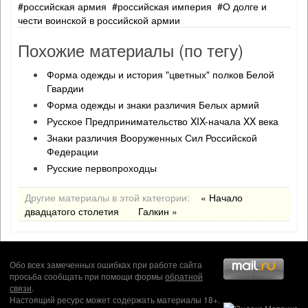
российская армия
российская империя
О долге и
чести воинской в российской армии
Похожие материалы (по тегу)
Форма одежды и история "цветных" полков Белой
Гвардии
Форма одежды и знаки различия Белых армий
Русское Предпринимательство XIX-начала XX века
Знаки различия Вооруженных Сил Российской
Федерации
Русские первопроходцы
Другие материалы в этой категории:
« Начало
двадцатого столетия
Галкин »
Обо всех замеченных ошибках при работе сайта
просьба сообщать при помощи формы
обратной
связи
.
Настоящий ресурс может содержать материалы 18+.