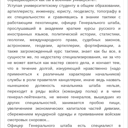
Уступая университетскому студенту в общем образовании,
артиллеристу, инженеру, юристу, геодезисту, топографу в
их специальностях и сравнявшись в знании тактики с
работающим пехотинцем, офицер Генерального штаба,
прослушавший в академии краткие курсы русского и
иностранных языков, политической истории, статистики,
геологии, международного права, судебных законов,
астрономии, геодезии, артиллерии, фортификации, а
также загроможденный курс тактики, знает как бы все, в
сущности же, по недостатку специализирования, ни за что
не может взяться как мастер своего дела, и кончает тем,
что в течение долгой, изнуряющей нравственно (надо
применяться к различным характерам начальников)
службы в роли правителя канцелярии, иначе ведь назвать
нынешнюю должность начальника штаба нельзя,
переходит в ряды войск (командир полка) и в чине
генерал-лейтенанта, не менее генералов, вышедших из
других специальностей, занимается пробою пищи,
увеличением экономических капиталов частей дивизии,
сбережением мундирной одежды и прививанием войскам
смотровых сноровок...
Офицер Генерального штаба есть специалист в