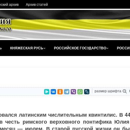
ский архив
Архив статей
Ь
КНЯЖЕСКАЯ РУСЬ
РОССИЙСКОЕ ГОСУДАРСТВО
РОССИ
размер шрифта
вался латинским числительным квинтилис. В 44
в честь римского верховного понтифика Юлия
т месяц — июлем. В старой русской жизни он б