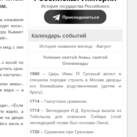
ым.
История государства Российского
Присоединиться
ль называли
одит коса»,
пору бывают
Календарь событий
ей».
История названия месяца -
Август
и мед с лип
Успение святой Анны, святой
 с косой по
Олимпиады
стить срок:
1560
– Царь Иван IV Грозный велел в
а настала».
спешном порядке строить в Москве дворцы
апка зимы»,
его ближайшим родственникам (детям и
ле жара — в
брату).
1714
– Гангутское сражение.
жди», «Если
1714
– Экспедиция И.Д. Бухольца вышла из
ле жарко, а
Тобольска для освоения Сибири (этой
ле на дворе
экспедицией позже был основан Омск).
Чего июль и
1720
– Сражение при Гренгаме.