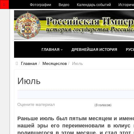
Фотографии
Видео
Календарь событий
Историче
ГЛАВНАЯ
ДРЕВНЕЙШАЯ ИСТОРИЯ
РУС
Главная
Месяцеслов
Июль
Июль
Оцените материал
(3 голосов)
Раньше июль был пятым месяцем и имено
нашей эры его переименовали в юлиус 
родившегося в этом месяце, и стал это