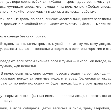
глянул, пора серпы зубрить», «Жатва — время дорогое, никому тут 
ка мужицкую спесь, что некогда и на печь лечь», «Собьет спесь,
 не спит», «Не топор кормит мужика, а июльская работа».
», лесные травы по пояс, синеют колокольчики, цветет золотисты
сыроежек, а в хвойной тени—желтеют лисички. «Июль — месяц яг
юле солнце без огня горит».
блюдаем за июльским громом: глухой — к тихому мелкому дождю,
у; раскаты частые — ненастье и надолго, а если они короткие и о
поведают: если утром сильная роса и туман — к хорошей погоде, н
 тумана, жди ненастья.
 В июле, если мысленно можно повесить ведро на рог месяца —
казывает погоду за одну-две недели вперед. Зеленоватая окра
тираются по небу полосами — будет дождь. Если утром трава сух
ут жары июльские (так как июль — перелом лета), то покатится ле
— август.
ений, в июле собирают цветки василька и липы, траву зверобоя,