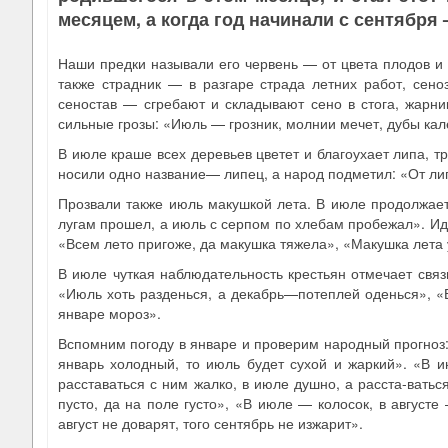
месяцем, а когда год начинали с сентября
Наши предки называли его червень — от цвета плодов и
также страдник — в разгаре страда летних работ, сено
сеностав — сгребают и складывают сено в стога, жарни
сильные грозы: «Июль — грозник, молнии мечет, дубы ка
В июле краше всех деревьев цветет и благоухает липа, 
носили одно название— липец, а народ подметил: «От ли
Прозвали также июль макушкой лета. В июле продолжаетс
лугам прошел, а июль с серпом по хлебам пробежал». Идет
«Всем лето пригоже, да макушка тяжела», «Макушка лета у
В июле чуткая наблюдательность крестьян отмечает свя
«Июль хоть разденься, а декабрь—потеплей оденься», «
январе мороз».
Вспомним погоду в январе и проверим народный прогноз:
январь холодный, то июль будет сухой и жаркий». «В и
расставаться с ним жалко, в июле душно, а расста-вать
пусто, да на поле густо», «В июле — колосок, в августе
август не доварят, того сентябрь не изжарит».