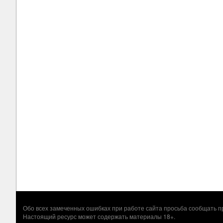
Обо всех замеченных ошибках при работе сайта просьба сообщать
Настоящий ресурс может содержать материалы 18+.