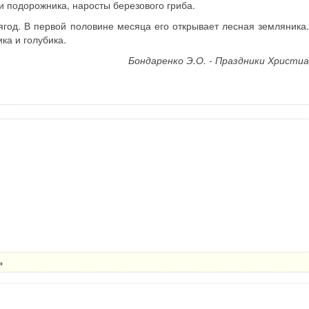
и подорожника, наросты березового гриба.
ягод. В первой половине месяца его открывает лесная земляника
ка и голубика.
Бондаренко Э.О. - Праздники Христиа
»