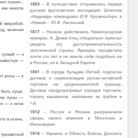
нет покоя»,
1803
– В путешествие отправилась первая
 как неколи
русская кругосветная экспедиция. Шлюпом
«Надежда» командовал И.Ф. Крузенштерн, а
«Невой» - Ю.Ф. Лисянский.
й зверобой,
од, зеленая
1817
– Начала действовать Нижегородская
ярмарка. А. Дюма-отец специально приехал
увидеть эту достопримечательность
экзотической страны. Ярмарка процветала
 гулкий — к
почти сто лет и не имела себе подобных ни
трывистые —
в России, ни в Западной Европе.
1851
– В городе Кульджа (Китай) подписан
ет росы — к
договор о нормализации русско-китайской
торговли на среднеазиатской границе.
Договор предусматривал порядок торговли,
 быть суши.
охрану караванов, наказание за грабеж и
ска луны —
т.д.
ая — к ночи
1912
– Россия и Япония разграничили
сферы своего влияния в Монголии и
то в осень.
Маньчжурии.
1918
– Украина и Область Войска Донского
 трехветной