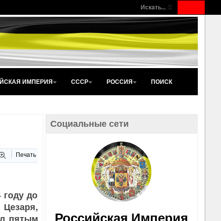
Искать...
ЙСКАЯ ИМПЕРИЯ
СССР
РОССИЯ
ПОИСК
Социальные сети
Печать
 году до
 Цезаря,
Российская Империя
ыл пятым