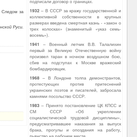
подписали договор о границах.
1932
– В СССР за кражу государственной и
. Следом за
коллективной собственности в крупных
размерах введена смертная казнь - «закон о
нской Руси.
трех колосках» (знаменитый «указ семь-
восемь»).
1941
– Военный летчик В.В. Талалихин
первый за Великую Отечественную войну
произвел таран в ночном воздушном бою,
сбив на подступах к Москве вражеский
бомбардировщик.
1968
– В Лондоне толпа демонстрантов,
протестующих против притеснений
украинских поэтов и писателей, забросала
камнями посольство СССР.
1983
– Принято постановление ЦК КПСС и
СМ СССР «Об укреплении
социалистической трудовой дисциплины»,
предусматривавшее наказания за выпуск
брака, прогулы и опоздания на работу,
пьянство на рабочем месте.