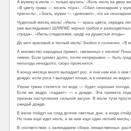
А мужику в июле — только крутись: «Коль июль на двор за
«В цвету трава — косить пора», «Сбил сенозарник у мужи
присесть», «Знать, мужик — «доможил», что на сенозарник
Чудесный месяц июль! «Июль — краса цвета, середка лета
уже выглядывают ШЛЯПКЕ черных грибов и разноцветных 
страда», «Июль-сладкоежка: щедр на душистые ягоды»
До чего красивый и теплый июль! Знойно и солнечно. «В и
А множество народных примет, связанных с июлем! Пона
ливню. Если гремит долго, почти непрерывно — быть град
непогода ненадолго, скоро прояснится.
К концу месяца много выпадает рос, и они нам кое о чем 
дождю; если роса т выпадает ночью, а в низинах не видно
Утром туман стелется по воде — будет хорошая погода.
Если же ведро «падает» — к дождю. Эта примета подс
признак наступления сильной засухи. В июле тучи прос
ожидай дождя.
В июле пойдут на спад долгие светлые дни, а когда отойд
Но пока еще идет июль, а за ним еще один летний месяц 
В соответствии с календарем сбора лекарственных раст